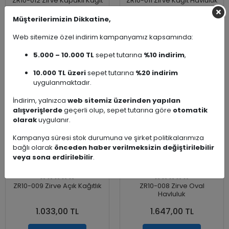
ZR10-012 Zirve Kapaklı Kağıt
ZR10-011 Zirve Kağıt Havluluk
Havluluk
Müşterilerimizin Dikkatine,
1.594,00 TL
1.183,00 TL
Web sitemize özel indirim kampanyamız kapsamında:
Add to cart
Add to cart
5.000 – 10.000 TL
sepet tutarına
%10 indirim
,
10.000 TL üzeri
sepet tutarına
%20 indirim
uygulanmaktadır.
İndirim, yalnızca
web sitemiz üzerinden yapılan
alışverişlerde
geçerli olup, sepet tutarına göre
otomatik
olarak
uygulanır.
Kampanya süresi stok durumuna ve şirket politikalarımıza
bağlı olarak
önceden haber verilmeksizin değiştirilebilir
veya sona erdirilebilir
.
ZR10-009 Zirve Açık Kağıtlık
ZR10-008 Zirve Oval
Havluluk
1.033,00 TL
1.647,00 TL