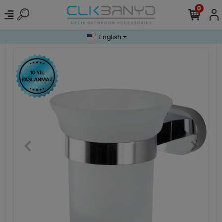
0
English