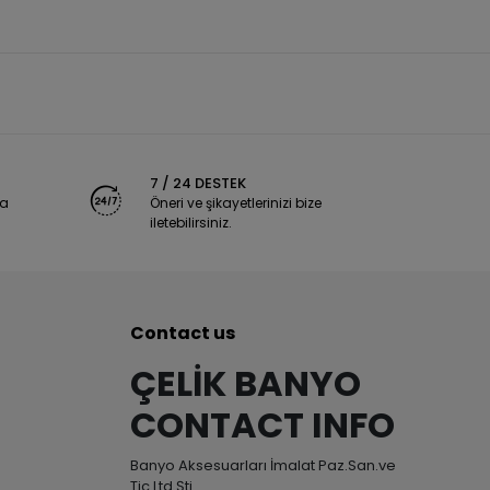
7 / 24 DESTEK
ya
Öneri ve şikayetlerinizi bize
iletebilirsiniz.
Contact us
ÇELİK BANYO
CONTACT INFO
Banyo Aksesuarları İmalat Paz.San.ve
Tic.Ltd.Şti.