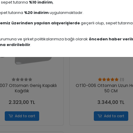
sepet tutarına
%10 indirim
,
pet tutarına
%20 indirim
uygulanmaktadır.
emiz üzerinden yapılan alışverişlerde
geçerli olup, sepet tutarın
rumuna ve şirket politikalarımıza bağlı olarak
önceden haber veril
na erdirilebilir
.
(1)
007 Ottoman Geniş Kapaklı
OT10-006 Ottoman Uzun Ha
Kağıtlık
50 CM
2.323,00 TL
3.344,00 TL
Add to cart
Add to cart