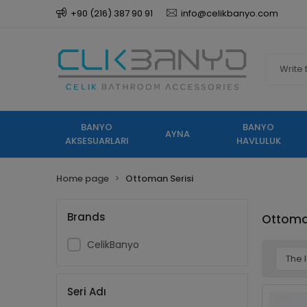
+90 (216) 387 90 91
info@celikbanyo.com
BANYO
BANYO
AYNA
AKSESUARLARI
HAVLULUK
Home page
Ottoman Serisi
Brands
Ottoman
CelikBanyo
Seri Adı