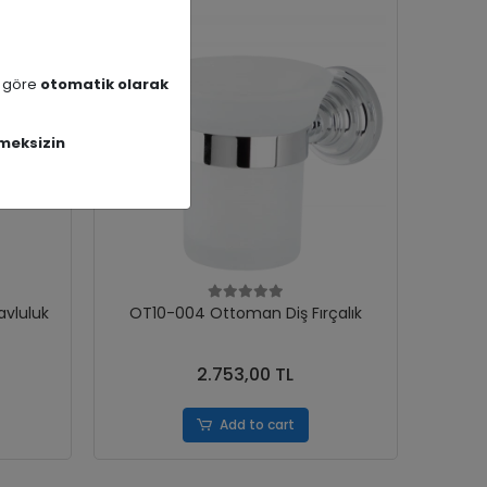
a göre
otomatik olarak
meksizin
vluluk
OT10-004 Ottoman Diş Fırçalık
2.753,00 TL
Add to cart