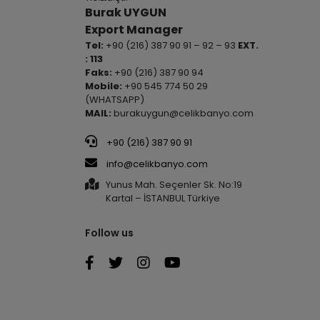
Burak UYGUN
Export Manager
Tel:
+90 (216) 387 90 91 – 92 – 93
EXT.
: 113
Faks:
+90 (216) 387 90 94
Mobile:
+90 545 774 50 29
(WHATSAPP)
MAIL:
burakuygun@celikbanyo.com
+90 (216) 387 90 91
info@celikbanyo.com
Yunus Mah. Seçenler Sk. No:19
Kartal – İSTANBUL Türkiye
Follow us