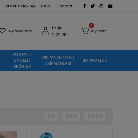
Order Tracking
Help
Contact
0
Login
My favorites
My cart
Sign up
BEDENSEL
DİSPANSER OTEL
ENGELLİ
BORNOZLUK
EKİPMANLARI
ÜRÜNLER