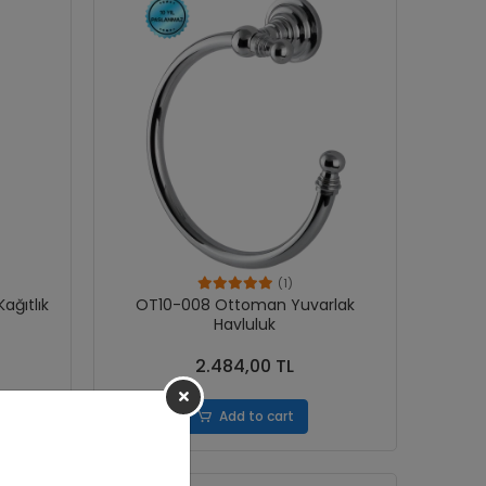
(1)
ğıtlık
OT10-008 Ottoman Yuvarlak
Havluluk
2.484,00 TL
Add to cart