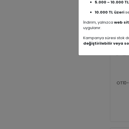
5.000 – 10.000 TL
10.000 TL üzeri
se
İndirim, yalnızca
web sit
uygulanır.
Kampanya süresi stok du
değiştirilebilir veya so
OT10-