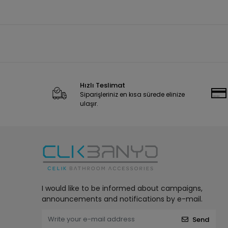
Hızlı Teslimat
Siparişleriniz en kısa sürede elinize
ulaşır.
I would like to be informed about campaigns,
announcements and notifications by e-mail.
Send