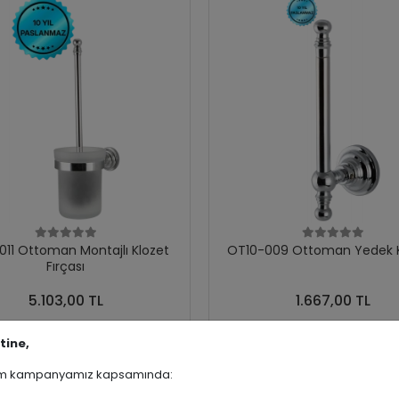
011 Ottoman Montajlı Klozet
OT10-009 Ottoman Yedek Ka
Fırçası
5.103,00 TL
1.667,00 TL
Add to cart
Add to cart
tine,
rim kampanyamız kapsamında: