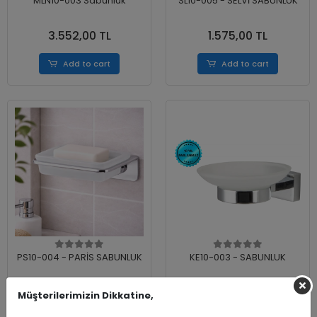
MLN10-003 Sabunluk
SL10-005 - SELVİ SABUNLUK
3.552,00 TL
1.575,00 TL
Add to cart
Add to cart
PS10-004 - PARİS SABUNLUK
KE10-003 - SABUNLUK
2.272,00 TL
1.717,00 TL
Müşterilerimizin Dikkatine,