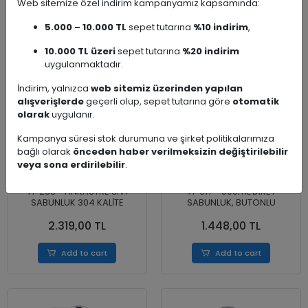
Web sitemize özel indirim kampanyamız kapsamında:
Add to cart
Add to cart
5.000 – 10.000 TL
sepet tutarına
%10 indirim
,
10.000 TL üzeri
sepet tutarına
%20 indirim
uygulanmaktadır.
İndirim, yalnızca
web sitemiz üzerinden yapılan
alışverişlerde
geçerli olup, sepet tutarına göre
otomatik
olarak
uygulanır.
Kampanya süresi stok durumuna ve şirket politikalarımıza
bağlı olarak
önceden haber verilmeksizin değiştirilebilir
veya sona erdirilebilir
.
71-233 - ANKASTRE SIVI
71-017 - 500mL DİKEY
SABUNLUK 304 KALİTE
SABUNLUK, BUTONLU
2.319,00 TL
1.448,00 TL
Add to cart
Add to cart