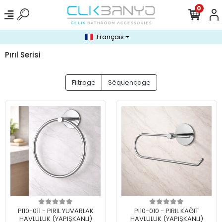
0
Français
Pırıl Serisi
Filtrage
Séquençage
PI10-011 - PIRIL YUVARLAK
PI10-010 - PIRIL KAĞIT
HAVLULUK (YAPIŞKANLI)
HAVLULUK (YAPIŞKANLI)