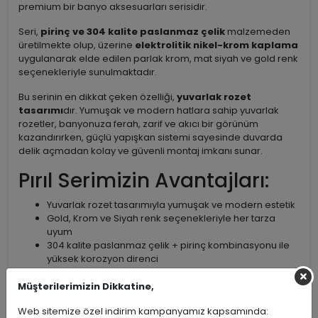
premium bir banyo aksesuarları serisidir.
Seri,
pirinç ve 304 kalite paslanmaz çelik
malzemeden
üretilmekte olup, üzerine
elektrolitik nikel-krom kaplama
uygulanarak elde edilen parlak krom, mat siyah ve gold renk
seçenekleriyle sunulmaktadır.
Bu serinin en dikkat çeken özelliği,
yuvarlak rozet
tasarımı
dır. Yumuşak ve modern hatlara sahip yuvarlak
rozetler, banyonuza ferah, zarif ve akıcı bir görünüm
kazandırırken, güçlü yapışkan sistemi sayesinde duvarda
delik açmadan kolay ve güvenli montaj imkanı sunar.
Pırıl Serimizin Avantajları:
Yuvarlak rozet tasarımıyla yumuşak ve modern estetik
Gold, Krom ve Siyah renk seçenekleriyle her tarza
uyum
304 kalite paslanmaz çelik + pirinç kombinasyonu ile
yüksek korozyon direnci
Kolay yapıştırma sistemi sayesinde pratik ve
zahmetsiz montaj
Müşterilerimizin Dikkatine,
Çizilme ve aşınmaya karşı dayanıklı yüzey
Web sitemize özel indirim kampanyamız kapsamında:
Geniş ürün gamı (havluluk, askılık, sabunluk, kağıtlık,