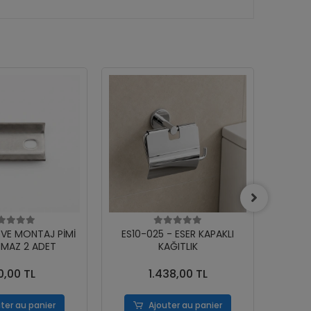
RVE MONTAJ PİMİ
ES10-025 - ESER KAPAKLI
ES10
MAZ 2 ADET
KAĞITLIK
0,00 TL
1.438,00 TL
ter au panier
Ajouter au panier