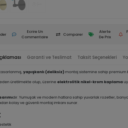
Ecrire Un
Alerte
der
Comparer
Commentaire
De Prix
çıklaması
Garanti ve Teslimat
Taksit Seçenekleri
Yo
 tasarlanmış,
yapışkanlı (deliksiz)
montaj sistemine sahip premium bi
en üretilmekte olup, üzerine
elektrolitik nikel-krom kaplama
uy
sarımı
dır. Yumuşak ve modern hatlara sahip yuvarlak rozetler, banyon
dan kolay ve güvenli montaj imkanı sunar.
:
stetik