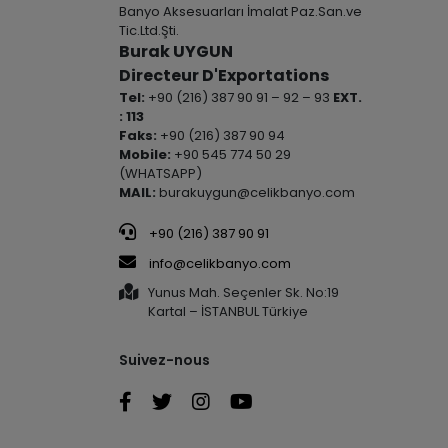
Banyo Aksesuarları İmalat Paz.San.ve
Tic.Ltd.Şti.
Burak UYGUN
Directeur D'Exportations
Tel:
+90 (216) 387 90 91 – 92 – 93
EXT.
: 113
Faks:
+90 (216) 387 90 94
Mobile:
+90 545 774 50 29
(WHATSAPP)
MAIL:
burakuygun@celikbanyo.com
+90 (216) 387 90 91
info@celikbanyo.com
Yunus Mah. Seçenler Sk. No:19
Kartal – İSTANBUL Türkiye
Suivez-nous