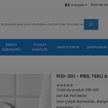
Suivi de 
Français
BANYO
TUVALET
BANYO ASKISI
ŞAMPUANLIK
SABUNLUĞU
KAĞITLIĞI
PI10-001 - PIRIL TEKLİ 
Code de produit:
PI10-001
Seri Adı:
Pırıl Serisi
Ürün Çeşidi:
Bornozluk
,
Banyo 
Inventaire:
20+