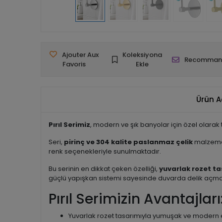
Ajouter Aux
Koleksiyona
Recomman
Favoris
Ekle
Ürün A
Pırıl Serimiz
, modern ve şık banyolar için özel olarak
Seri,
pirinç ve 304 kalite paslanmaz çelik
malzemed
renk seçenekleriyle sunulmaktadır.
Bu serinin en dikkat çeken özelliği,
yuvarlak rozet ta
güçlü yapışkan sistemi sayesinde duvarda delik açma
Pırıl Serimizin Avantajları
Yuvarlak rozet tasarımıyla yumuşak ve modern e