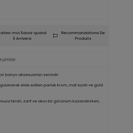
Faites-moi Savoir quand
Recommandations De
İl Arrivera
Produits
rumlar
r banyo aksesuarları serisidir.
gulanarak elde edilen parlak krom, mat siyah ve gold
uza ferah, zarif ve akıcı bir görünüm kazandırırken,