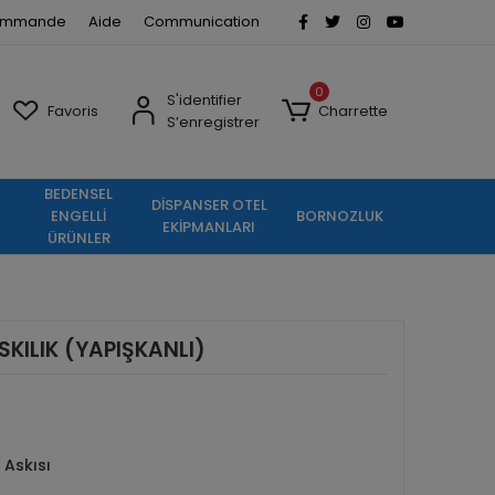
commande
Aide
Communication
0
S'identifier
Favoris
Charrette
S’enregistrer
BEDENSEL
DİSPANSER OTEL
ENGELLİ
BORNOZLUK
EKİPMANLARI
ÜRÜNLER
ASKILIK (YAPIŞKANLI)
Askısı