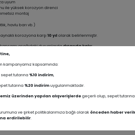
rza uyum
nu ile yüksek korozyon direnci
ahmetsiz montaj
lık, havlu barı vb.)
 kaynaklı korozyona karşı
10 yıl
olarak belirlenmiştir.
i kapsamı aşağıdaki durumlarda
dışarıda kalır
:
tine,
 kimyasal deterjanlarla temas
nger vb.) kullanımı
rim kampanyamız kapsamında:
 montajdan kaynaklanan hasarlar
sepet tutarına
%10 indirim
,
abun kullanmanızı, ardından yumuşak mikrofiber bezle kurulamanızı tav
siniz.
pet tutarına
%20 indirim
uygulanmaktadır.
zarafet ve pratik kullanım
getirin. Delik delmeden, şık ve fonksiyon
emiz üzerinden yapılan alışverişlerde
geçerli olup, sepet tutarın
Pırıl Serisi
rumuna ve şirket politikalarımıza bağlı olarak
önceden haber veril
na erdirilebilir
.
Bornozluk
,
Banyo Askısı