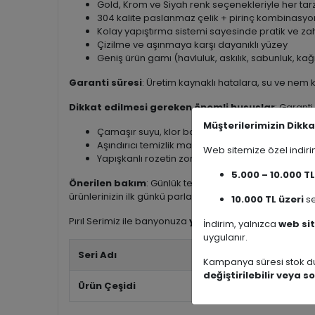
Gold, Krom ve Siyah renk seçenekleriyle her ta
304 kalite paslanmaz çelik + pirinç kombinasyo
Kolay yapıştırma sistemi sayesinde pratik ve z
Çizilme ve aşınmaya karşı dayanıklı yüzey
Geniş ürün gamı (havluluk, askılık, sabunluk, kağıt
Garanti süresi
: Üretim kaynaklı hatalara, su ve nem
Dikkat edilmesi gereken önemli hususlar
: Garant
Müşterilerimizin Dikka
Çamaşır suyu, klor bazlı temizleyiciler ve güçlü
Aşındırıcı temizlik malzemeleri (tel fırça, sert sü
Web sitemize özel indi
Yapışkanlı rozetin zorla sökülmesi veya yanlış
5.000 – 10.000 TL
Önerilen bakım
: Günlük temizlikte ılık su ve nötr s
ürünlerinizin ilk günkü parlaklığını uzun yıllar koruyabilir
10.000 TL üzeri
se
Pırıl Serimiz ile banyonuza
yumuşak hatlar, modern 
İndirim, yalnızca
web sit
uygulanır.
Seri Adı
Kampanya süresi stok du
değiştirilebilir veya so
Ürün Çeşidi