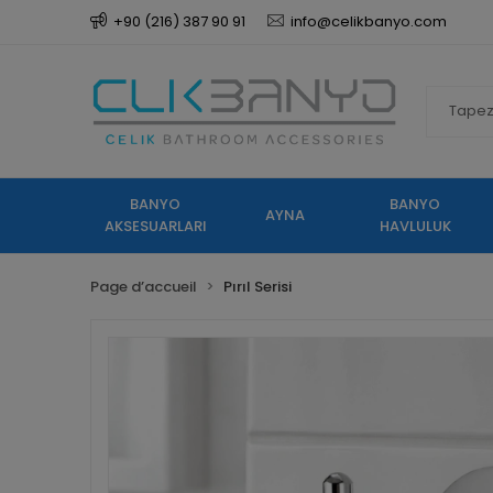
+90 (216) 387 90 91
info@celikbanyo.com
BANYO
BANYO
AYNA
AKSESUARLARI
HAVLULUK
Page d’accueil
Pırıl Serisi