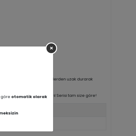
siye ederiz. Aşındırıcı maddelerden uzak durarak
el bir çözüm arıyorsanız Pırıl Serisi tam size göre!
a göre
otomatik olarak
meksizin