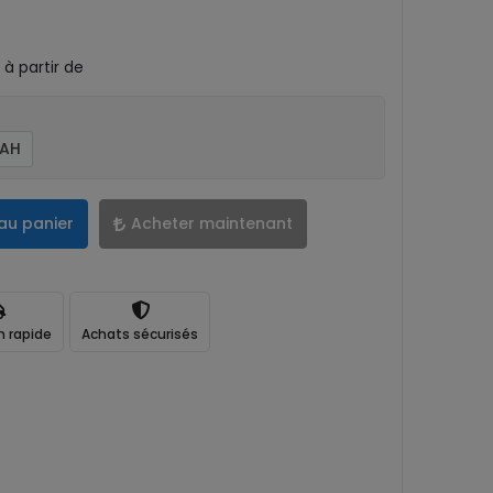
à partir de
YAH
au panier
Acheter maintenant
n rapide
Achats sécurisés