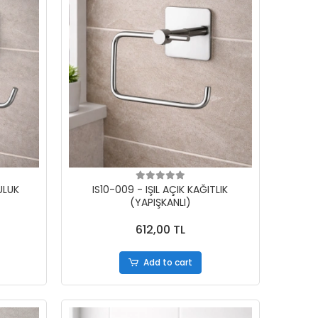
LULUK
IS10-009 - IŞIL AÇIK KAĞITLIK
(YAPIŞKANLI)
612,00 TL
Add to cart