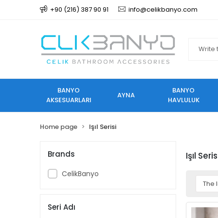
+90 (216) 387 90 91
info@celikbanyo.com
BANYO
BANYO
AYNA
AKSESUARLARI
HAVLULUK
Home page
Işıl Serisi
Brands
Işıl Seris
CelikBanyo
Seri Adı