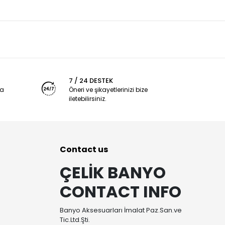
7 / 24 DESTEK
ya
Öneri ve şikayetlerinizi bize
iletebilirsiniz.
Contact us
ÇELİK BANYO
CONTACT INFO
Banyo Aksesuarları İmalat Paz.San.ve
Tic.Ltd.Şti.