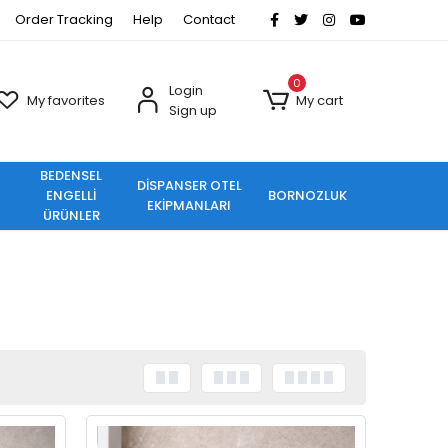
Order Tracking
Help
Contact
0
Login
My favorites
My cart
Sign up
BEDENSEL
DİSPANSER OTEL
ENGELLİ
BORNOZLUK
EKİPMANLARI
ÜRÜNLER