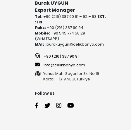
Burak UYGUN
Export Manager
Tel:
+90 (216) 387 90 91 – 92 – 93
EXT.
: 113
Faks:
+90 (216) 387 90 94
Mobile:
+90 545 774 50 29
(WHATSAPP)
MAIL:
burakuygun@celikbanyo.com
+90 (216) 387 90 91
info@celikbanyo.com
Yunus Mah. Seçenler Sk. No:19
Kartal – İSTANBUL Türkiye
Follow us