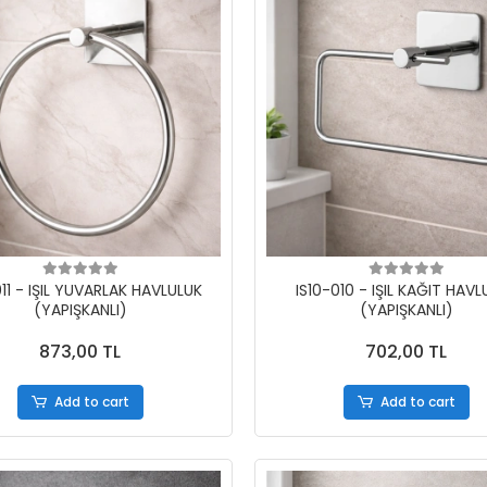
011 - IŞIL YUVARLAK HAVLULUK
IS10-010 - IŞIL KAĞIT HAV
(YAPIŞKANLI)
(YAPIŞKANLI)
873,00 TL
702,00 TL
Add to cart
Add to cart