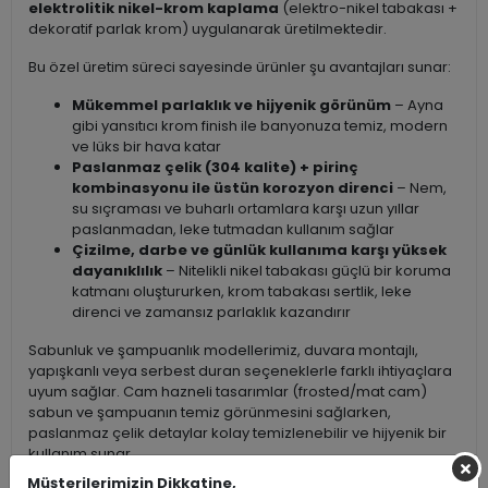
elektrolitik nikel-krom kaplama
(elektro-nikel tabakası +
dekoratif parlak krom) uygulanarak üretilmektedir.
Bu özel üretim süreci sayesinde ürünler şu avantajları sunar:
Mükemmel parlaklık ve hijyenik görünüm
– Ayna
gibi yansıtıcı krom finish ile banyonuza temiz, modern
ve lüks bir hava katar
Paslanmaz çelik (304 kalite) + pirinç
kombinasyonu ile üstün korozyon direnci
– Nem,
su sıçraması ve buharlı ortamlara karşı uzun yıllar
paslanmadan, leke tutmadan kullanım sağlar
Çizilme, darbe ve günlük kullanıma karşı yüksek
dayanıklılık
– Nitelikli nikel tabakası güçlü bir koruma
katmanı oluştururken, krom tabakası sertlik, leke
direnci ve zamansız parlaklık kazandırır
Sabunluk ve şampuanlık modellerimiz, duvara montajlı,
yapışkanlı veya serbest duran seçeneklerle farklı ihtiyaçlara
uyum sağlar. Cam hazneli tasarımlar (frosted/mat cam)
sabun ve şampuanın temiz görünmesini sağlarken,
paslanmaz çelik detaylar kolay temizlenebilir ve hijyenik bir
kullanım sunar.
Müşterilerimizin Dikkatine,