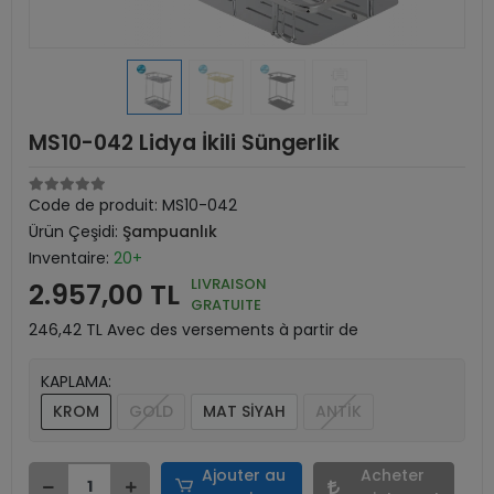
MS10-042 Lidya İkili Süngerlik
Code de produit:
MS10-042
Ürün Çeşidi:
Şampuanlık
Inventaire:
20+
LIVRAISON
2.957,00 TL
GRATUITE
246,42 TL Avec des versements à partir de
KAPLAMA:
KROM
GOLD
MAT SİYAH
ANTİK
Ajouter au
Acheter