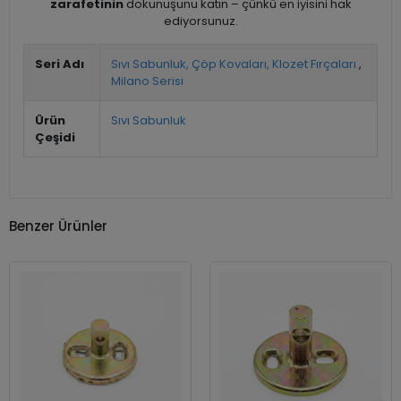
zarafetinin
dokunuşunu katın – çünkü en iyisini hak
ediyorsunuz.
Seri Adı
Sıvı Sabunluk, Çöp Kovaları, Klozet Fırçaları
,
Milano Serisi
Ürün
Sıvı Sabunluk
Çeşidi
Benzer Ürünler