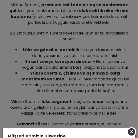
Milano Serimiz,
premium kalitede pirinç ve paslanmaz
çelik
alt yapı malzemeleri üzerine
elektrolitik nikel-krom
kaplama
(elektro-nikel tabakası + çok katmanlı dekoratif
parlak krom) uygulanarak üretilmektedir.
Bu üst düzey üretim süreci sayesinde ürünler şu ayrıcalıkları
sunar:
Lüks ve göz alıcı parlaklık
– İtalyan tasarım esintili,
derin yansımalı ve sofistike bir metalik finish
En üst seviye korozyon direnci
– Nem, buhar ve
yoğun banyo kullanımına karşı olağanüstü uzun ömür
Yüksek sertlik, çizilme ve aşınmaya karşı
maksimum koruma
– Nitelikli nikel tabakası güçlü bir
temel oluştururken, çok katmanlı krom kaplama sertlik,
leke direnci ve zamansız parlaklık sağlar
Milano Serimiz,
lüks segment
müşterilerimizin taleplerine
özel olarak geliştirilmiş olup, en seçkin banyo tasarımlarına
yakışır kalite ve estetik standartlarını temsil eder.
Garanti süresi
: Üretim kaynaklı hatalara, su ve nem
kaynaklı korozyona karşı
10 yıl
olarak belirlenmiştir.
Müşterilerimizin Dikkatine,