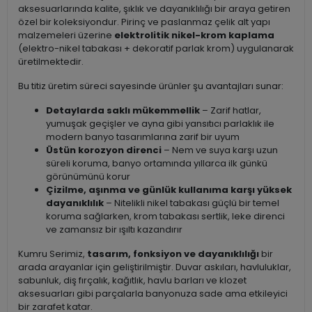
aksesuarlarında kalite, şıklık ve dayanıklılığı bir araya getiren
özel bir koleksiyondur. Pirinç ve paslanmaz çelik alt yapı
malzemeleri üzerine
elektrolitik nikel-krom kaplama
(elektro-nikel tabakası + dekoratif parlak krom) uygulanarak
üretilmektedir.
Bu titiz üretim süreci sayesinde ürünler şu avantajları sunar:
Detaylarda saklı mükemmellik
– Zarif hatlar,
yumuşak geçişler ve ayna gibi yansıtıcı parlaklık ile
modern banyo tasarımlarına zarif bir uyum
Üstün korozyon direnci
– Nem ve suya karşı uzun
süreli koruma, banyo ortamında yıllarca ilk günkü
görünümünü korur
Çizilme, aşınma ve günlük kullanıma karşı yüksek
dayanıklılık
– Nitelikli nikel tabakası güçlü bir temel
koruma sağlarken, krom tabakası sertlik, leke direnci
ve zamansız bir ışıltı kazandırır
Kumru Serimiz,
tasarım, fonksiyon ve dayanıklılığı
bir
arada arayanlar için geliştirilmiştir. Duvar askıları, havluluklar,
sabunluk, diş fırçalık, kağıtlık, havlu barları ve klozet
aksesuarları gibi parçalarla banyonuza sade ama etkileyici
bir zarafet katar.