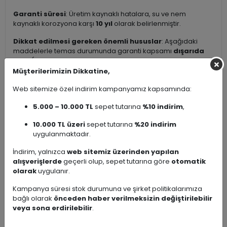
Garanti süresi
: Üretim kaynaklı hatalara, su ve nem
kaynaklı korozyona karşı
10 yıl
olarak belirlenmiştir.
Dikkat edilmesi gereken önemli hususlar
: Aşağıdaki
maddelerle temas durumunda garanti kapsamı
dışarıda
kalır
(kaplama tabakasına zarar verebilir; leke, matlaşma,
soyulma, renk değişimi veya paslanma gibi sorunlara yol
Müşterilerimizin Dikkatine,
açabilir):
Web sitemize özel indirim kampanyamız kapsamında:
Çamaşır suyu ve klor bazlı temizleyiciler
5.000 – 10.000 TL
sepet tutarına
%10 indirim
,
Güçlü asitli veya alkali karakterli aşındırıcı deterjanlar
Aşındırıcı toz/krem temizleyiciler
10.000 TL üzeri
sepet tutarına
%20 indirim
Tel fırça, sert sünger veya mekanik aşındırıcı
uygulanmaktadır.
malzemeler
İndirim, yalnızca
web sitemiz üzerinden yapılan
Kullanıcı kaynaklı hatalar (darbe, yanlış montaj, uygunsuz
alışverişlerde
geçerli olup, sepet tutarına göre
otomatik
kullanım vb.) durumunda değişim veya garanti kapsamında
olarak
uygulanır.
işlem yapılamamaktadır.
Kampanya süresi stok durumuna ve şirket politikalarımıza
Önerilen bakım ve temizlik
:
bağlı olarak
önceden haber verilmeksizin değiştirilebilir
veya sona erdirilebilir
.
Günlük temizlik için ılık su + nötr pH’lı (hafif) sıvı sabun
veya paslanmaz çelik / krom yüzeyler için özel formüle