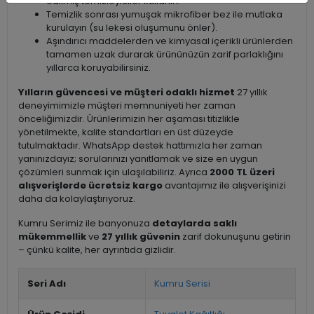
edilmiş temizleyiciler kullanın.
Temizlik sonrası yumuşak mikrofiber bez ile mutlaka
kurulayın (su lekesi oluşumunu önler).
Aşındırıcı maddelerden ve kimyasal içerikli ürünlerden
tamamen uzak durarak ürününüzün zarif parlaklığını
yıllarca koruyabilirsiniz.
Yılların güvencesi ve müşteri odaklı hizmet
27 yıllık
deneyimimizle müşteri memnuniyeti her zaman
önceliğimizdir. Ürünlerimizin her aşaması titizlikle
yönetilmekte, kalite standartları en üst düzeyde
tutulmaktadır. WhatsApp destek hattımızla her zaman
yanınızdayız; sorularınızı yanıtlamak ve size en uygun
çözümleri sunmak için ulaşılabiliriz. Ayrıca
2000 TL üzeri
alışverişlerde ücretsiz kargo
avantajımız ile alışverişinizi
daha da kolaylaştırıyoruz.
Kumru Serimiz ile banyonuza
detaylarda saklı
mükemmellik
ve
27 yıllık güvenin
zarif dokunuşunu getirin
– çünkü kalite, her ayrıntıda gizlidir.
Seri Adı
Kumru Serisi