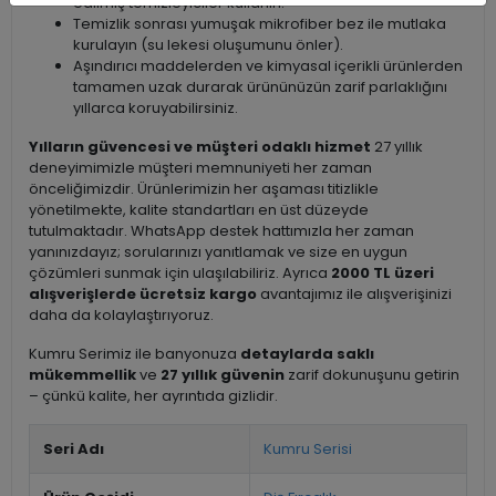
edilmiş temizleyiciler kullanın.
Temizlik sonrası yumuşak mikrofiber bez ile mutlaka
kurulayın (su lekesi oluşumunu önler).
Aşındırıcı maddelerden ve kimyasal içerikli ürünlerden
tamamen uzak durarak ürününüzün zarif parlaklığını
yıllarca koruyabilirsiniz.
Yılların güvencesi ve müşteri odaklı hizmet
27 yıllık
deneyimimizle müşteri memnuniyeti her zaman
önceliğimizdir. Ürünlerimizin her aşaması titizlikle
yönetilmekte, kalite standartları en üst düzeyde
tutulmaktadır. WhatsApp destek hattımızla her zaman
yanınızdayız; sorularınızı yanıtlamak ve size en uygun
çözümleri sunmak için ulaşılabiliriz. Ayrıca
2000 TL üzeri
alışverişlerde ücretsiz kargo
avantajımız ile alışverişinizi
daha da kolaylaştırıyoruz.
Kumru Serimiz ile banyonuza
detaylarda saklı
mükemmellik
ve
27 yıllık güvenin
zarif dokunuşunu getirin
– çünkü kalite, her ayrıntıda gizlidir.
Seri Adı
Kumru Serisi