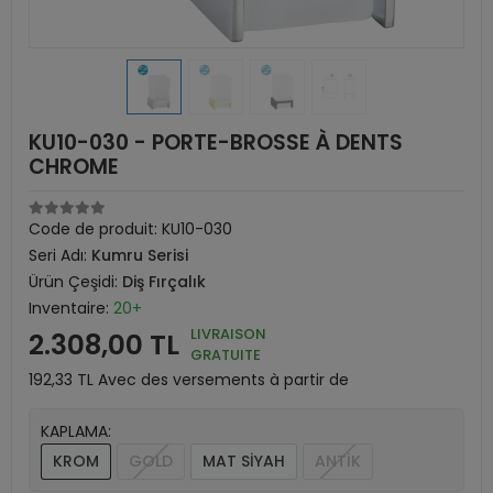
KU10-030 - PORTE-BROSSE À DENTS
CHROME
Code de produit:
KU10-030
Seri Adı:
Kumru Serisi
Ürün Çeşidi:
Diş Fırçalık
Inventaire:
20+
LIVRAISON
2.308,00 TL
GRATUITE
192,33 TL Avec des versements à partir de
KAPLAMA:
KROM
GOLD
MAT SİYAH
ANTİK