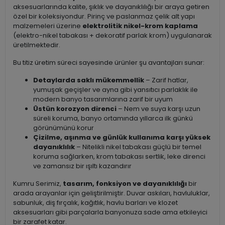
aksesuarlarında kalite, şıklık ve dayanıklılığı bir araya getiren
özel bir koleksiyondur. Pirinç ve paslanmaz çelik alt yapı
malzemeleri üzerine
elektrolitik nikel-krom kaplama
(elektro-nikel tabakası + dekoratif parlak krom) uygulanarak
üretilmektedir.
Bu titiz üretim süreci sayesinde ürünler şu avantajları sunar:
Detaylarda saklı mükemmellik
– Zarif hatlar,
yumuşak geçişler ve ayna gibi yansıtıcı parlaklık ile
modern banyo tasarımlarına zarif bir uyum
Üstün korozyon direnci
– Nem ve suya karşı uzun
süreli koruma, banyo ortamında yıllarca ilk günkü
görünümünü korur
Çizilme, aşınma ve günlük kullanıma karşı yüksek
dayanıklılık
– Nitelikli nikel tabakası güçlü bir temel
koruma sağlarken, krom tabakası sertlik, leke direnci
ve zamansız bir ışıltı kazandırır
Kumru Serimiz,
tasarım, fonksiyon ve dayanıklılığı
bir
arada arayanlar için geliştirilmiştir. Duvar askıları, havluluklar,
sabunluk, diş fırçalık, kağıtlık, havlu barları ve klozet
aksesuarları gibi parçalarla banyonuza sade ama etkileyici
bir zarafet katar.