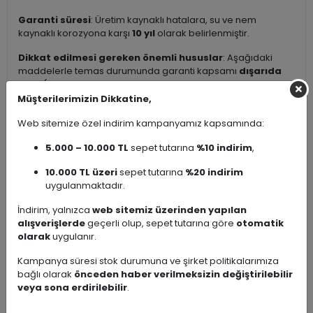
Garanti süresi
: Üretim kaynaklı hatalara, su ve nem
kaynaklı korozyona karşı
10 yıl
olarak belirlenmiştir.
Dikkat edilmesi gereken önemli hususlar
: Aşağıdaki
maddelerle temas durumunda garanti kapsamı
dışarıda
kalır
(kaplama tabakasına zarar verebilir; leke, matlaşma,
soyulma, renk değişimi veya paslanma gibi sorunlara yol
Müşterilerimizin Dikkatine,
açabilir):
Web sitemize özel indirim kampanyamız kapsamında:
Çamaşır suyu ve klor bazlı temizleyiciler
5.000 – 10.000 TL
sepet tutarına
%10 indirim
,
Güçlü asitli veya alkali karakterli aşındırıcı deterjanlar
Aşındırıcı toz/krem temizleyiciler
10.000 TL üzeri
sepet tutarına
%20 indirim
Tel fırça, sert sünger veya mekanik aşındırıcı
uygulanmaktadır.
malzemeler
İndirim, yalnızca
web sitemiz üzerinden yapılan
Kullanıcı kaynaklı hatalar (darbe, yanlış montaj, uygunsuz
alışverişlerde
geçerli olup, sepet tutarına göre
otomatik
kullanım vb.) durumunda değişim veya garanti kapsamında
olarak
uygulanır.
işlem yapılamamaktadır.
Kampanya süresi stok durumuna ve şirket politikalarımıza
Önerilen bakım ve temizlik
:
bağlı olarak
önceden haber verilmeksizin değiştirilebilir
veya sona erdirilebilir
.
Günlük temizlik için ılık su + nötr pH’lı (hafif) sıvı sabun
veya paslanmaz çelik / krom yüzeyler için özel formüle