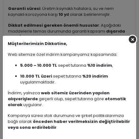
Garanti süresi
: Üretim kaynaklı hatalara, su ve nem
kaynaklı korozyona karşı
10 yıl
olarak belirlenmiştir.
Dikkat edilmesi gereken önemli hususlar
: Aşağıdaki
maddelerle temas durumunda garanti kapsamı
dışarıda
kalır
(kaplama tabakasına zarar verebilir; leke, matlaşma,
soyulma, renk değişimi veya paslanma gibi sorunlara yol
Müşterilerimizin Dikkatine,
açabilir):
Web sitemize özel indirim kampanyamız kapsamında:
Çamaşır suyu ve klor bazlı temizleyiciler
5.000 – 10.000 TL
sepet tutarına
%10 indirim
,
Güçlü asitli veya alkali karakterli aşındırıcı deterjanlar
Aşındırıcı toz/krem temizleyiciler
10.000 TL üzeri
sepet tutarına
%20 indirim
Tel fırça, sert sünger veya mekanik aşındırıcı
uygulanmaktadır.
malzemeler
İndirim, yalnızca
web sitemiz üzerinden yapılan
Kullanıcı kaynaklı hatalar (darbe, yanlış montaj, uygunsuz
alışverişlerde
geçerli olup, sepet tutarına göre
otomatik
kullanım vb.) durumunda değişim veya garanti kapsamında
olarak
uygulanır.
işlem yapılamamaktadır.
Kampanya süresi stok durumuna ve şirket politikalarımıza
Önerilen bakım ve temizlik
:
bağlı olarak
önceden haber verilmeksizin değiştirilebilir
veya sona erdirilebilir
.
Günlük temizlik için ılık su + nötr pH’lı (hafif) sıvı sabun
veya paslanmaz çelik / krom yüzeyler için özel formüle