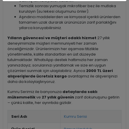
edilmiş temizleyiciler kullanın.
Temizlik sonrası yumuşak mikrofiber bez ile mutlaka
kurulayın (su lekesi oluşumunu önler).
Aşındırıcı maddelerden ve kimyasal içerikli ürünlerden
tamamen uzak durarak ürününüzün zarif parlaklığını
yıllarca koruyabilirsiniz.
Yılların güvencesi ve müşteri odaklı hizmet
27 yıllık
deneyimimizle müşteri memnuniyeti her zaman
önceliğimizdir. Ürünlerimizin her aşaması titizlikle
yönetilmekte, kalite standartları en üst düzeyde
tutulmaktadır. WhatsApp destek hattımızla her zaman
yanınızdayız; sorularınızı yanıtlamak ve size en uygun
çözümleri sunmak için ulaşılabiliriz. Ayrıca
2000 TL üzeri
alışverişlerde ücretsiz kargo
avantajımız ile alışverişinizi
daha da kolaylaştırıyoruz.
Kumru Serimiz ile banyonuza
detaylarda saklı
mükemmellik
ve
27 yıllık güvenin
zarif dokunuşunu getirin
– çünkü kalite, her ayrıntıda gizlidir.
Seri Adı
Kumru Serisi