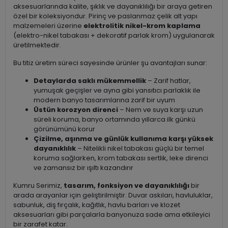
aksesuarlarında kalite, şıklık ve dayanıklılığı bir araya getiren
özel bir koleksiyondur. Pirinç ve paslanmaz çelik alt yapı
malzemeleri üzerine
elektrolitik nikel-krom kaplama
(elektro-nikel tabakası + dekoratif parlak krom) uygulanarak
üretilmektedir.
Bu titiz üretim süreci sayesinde ürünler şu avantajları sunar:
Detaylarda saklı mükemmellik
– Zarif hatlar,
yumuşak geçişler ve ayna gibi yansıtıcı parlaklık ile
modern banyo tasarımlarına zarif bir uyum
Üstün korozyon direnci
– Nem ve suya karşı uzun
süreli koruma, banyo ortamında yıllarca ilk günkü
görünümünü korur
Çizilme, aşınma ve günlük kullanıma karşı yüksek
dayanıklılık
– Nitelikli nikel tabakası güçlü bir temel
koruma sağlarken, krom tabakası sertlik, leke direnci
ve zamansız bir ışıltı kazandırır
Kumru Serimiz,
tasarım, fonksiyon ve dayanıklılığı
bir
arada arayanlar için geliştirilmiştir. Duvar askıları, havluluklar,
sabunluk, diş fırçalık, kağıtlık, havlu barları ve klozet
aksesuarları gibi parçalarla banyonuza sade ama etkileyici
bir zarafet katar.