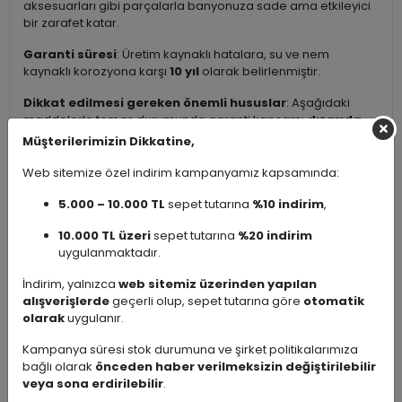
aksesuarları gibi parçalarla banyonuza sade ama etkileyici
bir zarafet katar.
Garanti süresi
: Üretim kaynaklı hatalara, su ve nem
kaynaklı korozyona karşı
10 yıl
olarak belirlenmiştir.
Dikkat edilmesi gereken önemli hususlar
: Aşağıdaki
maddelerle temas durumunda garanti kapsamı
dışarıda
kalır
(kaplama tabakasına zarar verebilir; leke, matlaşma,
Müşterilerimizin Dikkatine,
soyulma, renk değişimi veya paslanma gibi sorunlara yol
açabilir):
Web sitemize özel indirim kampanyamız kapsamında:
Çamaşır suyu ve klor bazlı temizleyiciler
5.000 – 10.000 TL
sepet tutarına
%10 indirim
,
Güçlü asitli veya alkali karakterli aşındırıcı deterjanlar
10.000 TL üzeri
sepet tutarına
%20 indirim
Aşındırıcı toz/krem temizleyiciler
uygulanmaktadır.
Tel fırça, sert sünger veya mekanik aşındırıcı
malzemeler
İndirim, yalnızca
web sitemiz üzerinden yapılan
alışverişlerde
geçerli olup, sepet tutarına göre
otomatik
Kullanıcı kaynaklı hatalar (darbe, yanlış montaj, uygunsuz
olarak
uygulanır.
kullanım vb.) durumunda değişim veya garanti kapsamında
işlem yapılamamaktadır.
Kampanya süresi stok durumuna ve şirket politikalarımıza
bağlı olarak
önceden haber verilmeksizin değiştirilebilir
Önerilen bakım ve temizlik
:
veya sona erdirilebilir
.
Günlük temizlik için ılık su + nötr pH’lı (hafif) sıvı sabun