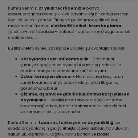
Kumru Serimiz,
27 yıllık tecrübemizle
banyo
aksesuarlarında kalite, şıklık ve dayanıklılığı bir araya getiren
özel bir koleksiyondur. Pirinç ve paslanmaz çelik alt yapı
malzemeleri üzerine
elektrolitik nikel-krom kaplama
(elektro-nikel tabakası + dekoratif parlak krom) uygulanarak
üretilmektedir.
Bu titiz üretim süreci sayesinde ürünler şu avantajları sunar:
Detaylarda saklı mükemmellik
– Zarif hatlar,
yumuşak geçişler ve ayna gibi yansıtıcı parlaklık ile
modern banyo tasarımlarına zarif bir uyum
Üstün korozyon direnci
– Nem ve suya karşı uzun
süreli koruma, banyo ortamında yıllarca ilk günkü
görünümünü korur
Çizilme, aşınma ve günlük kullanıma karşı yüksek
dayanıklılık
– Nitelikli nikel tabakası güçlü bir temel
koruma sağlarken, krom tabakası sertlik, leke direnci
ve zamansız bir ışıltı kazandırır
Kumru Serimiz,
tasarım, fonksiyon ve dayanıklılığı
bir
arada arayanlar için geliştirilmiştir. Duvar askıları, havluluklar,
sabunluk, diş fırçalık, kağıtlık, havlu barları ve klozet