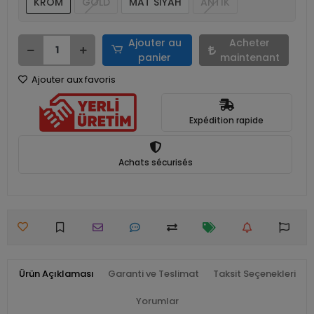
KROM
GOLD
MAT SİYAH
ANTİK
Ajouter au
Acheter
panier
maintenant
Ajouter aux favoris
Expédition rapide
Achats sécurisés
Ürün Açıklaması
Garanti ve Teslimat
Taksit Seçenekleri
Yorumlar