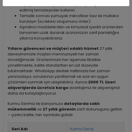
veya paslanmaz çelik / krom yüzeyler için özel formüle
edilmiş temizleyiciler kullanın.
Temizlik sonrası yumuşak mikrofiber bez ile mutlaka
kurulayın (su lekesi oluşumunu önler).
Aşındırıcı maddelerden ve kimyasal içerikli ürünlerden
tamamen uzak durarak ürününüzün zarif parlaklığını
yıllarca koruyabilirsiniz.
Yılların güvencesi ve müşteri odaklı hizmet
27 yıllık
deneyimimizle müşteri memnuniyeti her zaman
önceliğimizdir. Ürünlerimizin her aşaması titizlikle
yönetilmekte, kalite standartları en üst düzeyde
tutulmaktadır. WhatsApp destek hattımızla her zaman
yanınızdayız; sorularınızı yanıtlamak ve size en uygun
çözümleri sunmak için ulaşılabiliriz. Ayrıca
2000 TL üzeri
alışverişlerde ücretsiz kargo
avantajımız ile alışverişinizi
daha da kolaylaştırıyoruz.
Kumru Serimiz ile banyonuza
detaylarda saklı
mükemmellik
ve
27 yıllık güvenin
zarif dokunuşunu getirin
– çünkü kalite, her ayrıntıda gizlidir.
Seri Adı
Kumru Serisi