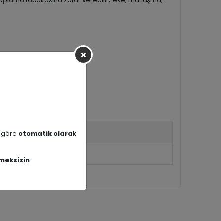
aplama tabakasına zarar verebilir; leke, matlaşma,
emizleyiciler kullanın.
irsiniz.
a göre
otomatik olarak
meksizin