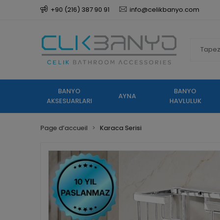
+90 (216) 387 90 91
info@celikbanyo.com
BANYO
BANYO
AYNA
AKSESUARLARI
HAVLULUK
Page d’accueil
Karaca Serisi