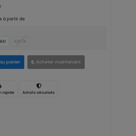
N
 à partir de
YAH
ANTİK
au panier
Acheter maintenant
n rapide
Achats sécurisés