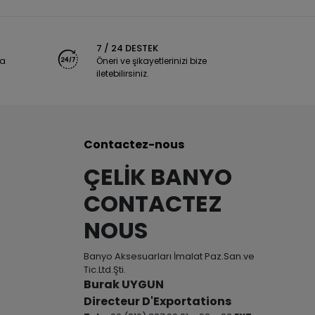
7 / 24 DESTEK
ya
Öneri ve şikayetlerinizi bize
iletebilirsiniz.
Contactez-nous
ÇELİK BANYO
CONTACTEZ
NOUS
Banyo Aksesuarları İmalat Paz.San.ve
Tic.Ltd.Şti.
Burak UYGUN
Directeur D'Exportations