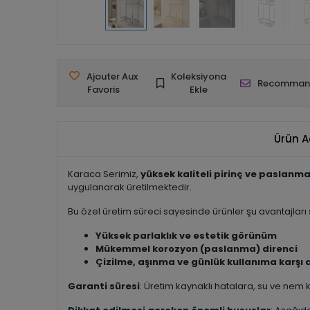
Ajouter Aux
Koleksiyona
Recomman
Favoris
Ekle
Ürün A
Karaca Serimiz,
yüksek kaliteli pirinç ve paslanma
uygulanarak üretilmektedir.
Bu özel üretim süreci sayesinde ürünler şu avantajları 
Yüksek parlaklık ve estetik görünüm
Mükemmel korozyon (paslanma) direnci
Çizilme, aşınma ve günlük kullanıma karşı ar
Garanti süresi
: Üretim kaynaklı hatalara, su ve nem