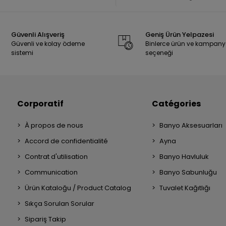
Güvenli Alışveriş
Geniş Ürün Yelpazesi
Güvenli ve kolay ödeme
Binlerce ürün ve kampan
sistemi
seçeneği
Corporatif
Catégories
À propos de nous
Banyo Aksesuarları
Accord de confidentialité
Ayna
Contrat d'utilisation
Banyo Havluluk
Communication
Banyo Sabunluğu
Ürün Kataloğu / Product Catalog
Tuvalet Kağıtlığı
Sıkça Sorulan Sorular
Sipariş Takip