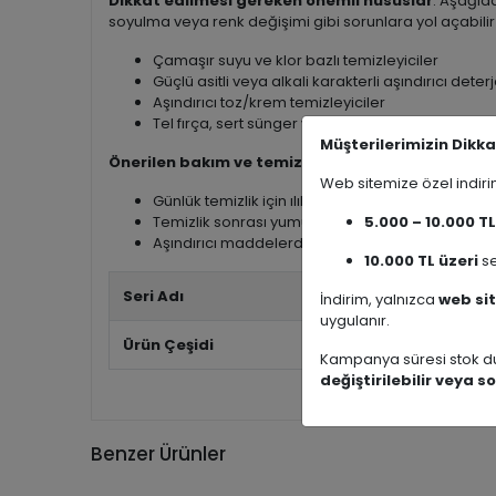
Dikkat edilmesi gereken önemli hususlar
: Aşağı
soyulma veya renk değişimi gibi sorunlara yol açabilir
Çamaşır suyu ve klor bazlı temizleyiciler
Güçlü asitli veya alkali karakterli aşındırıcı deter
Aşındırıcı toz/krem temizleyiciler
Tel fırça, sert sünger veya mekanik aşındırıcı 
Müşterilerimizin Dikka
Önerilen bakım ve temizlik
:
Web sitemize özel indi
Günlük temizlik için ılık su + nötr pH’lı (hafif) s
Temizlik sonrası yumuşak mikrofiber bez ile mut
5.000 – 10.000 TL
Aşındırıcı maddelerden ve kimyasal içerikli ürünl
10.000 TL üzeri
se
Seri Adı
İndirim, yalnızca
web sit
uygulanır.
Ürün Çeşidi
Kampanya süresi stok du
değiştirilebilir veya so
Benzer Ürünler