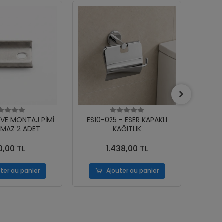
RVE MONTAJ PİMİ
ES10-025 - ESER KAPAKLI
ES10
MAZ 2 ADET
KAĞITLIK
0,00 TL
1.438,00 TL
ter au panier
Ajouter au panier