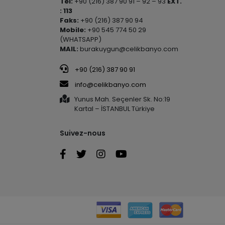
Tel:
+90 (216) 387 90 91 – 92 – 93
EXT.
: 113
Faks:
+90 (216) 387 90 94
Mobile:
+90 545 774 50 29
(WHATSAPP)
MAIL:
burakuygun@celikbanyo.com
+90 (216) 387 90 91
info@celikbanyo.com
Yunus Mah. Seçenler Sk. No:19
Kartal – İSTANBUL Türkiye
Suivez-nous