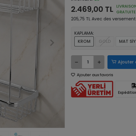
LIVRAISO
2.469,00 TL
GRATUITE
205,75 TL Avec des versements
KAPLAMA:
KROM
GOLD
MAT Sİ
Ajouter 
Ajouter aux favoris
Expéditio