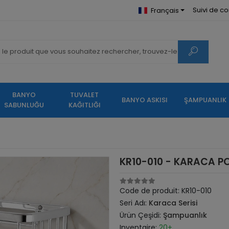
Suivi de 
Français
BANYO
TUVALET
BANYO ASKISI
ŞAMPUANLIK
SABUNLUĞU
KAĞITLIĞI
KR10-010 - KARACA P
Code de produit:
KR10-010
Seri Adı:
Karaca Serisi
Ürün Çeşidi:
Şampuanlık
Inventaire:
20+