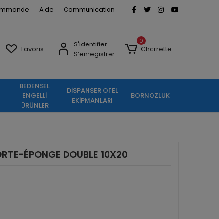
commande
Aide
Communication
0
S'identifier
Favoris
Charrette
S’enregistrer
BEDENSEL
DİSPANSER OTEL
ENGELLİ
BORNOZLUK
EKİPMANLARI
ÜRÜNLER
ORTE-ÉPONGE DOUBLE 10X20