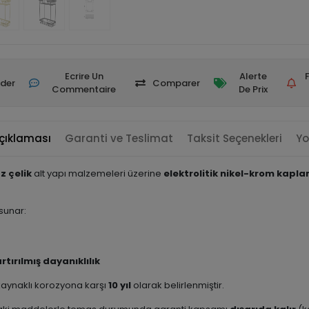
Ecrire Un
Alerte
der
Comparer
Commentaire
De Prix
çıklaması
Garanti ve Teslimat
Taksit Seçenekleri
Yo
z çelik
alt yapı malzemeleri üzerine
elektrolitik nikel-krom kapl
sunar:
tırılmış dayanıklılık
 kaynaklı korozyona karşı
10 yıl
olarak belirlenmiştir.