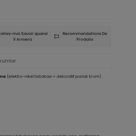
Faites-moi Savoir quand
Recommandations De
İl Arrivera
Produits
rumlar
ama
(elektro-nikel tabakası + dekoratif parlak krom)