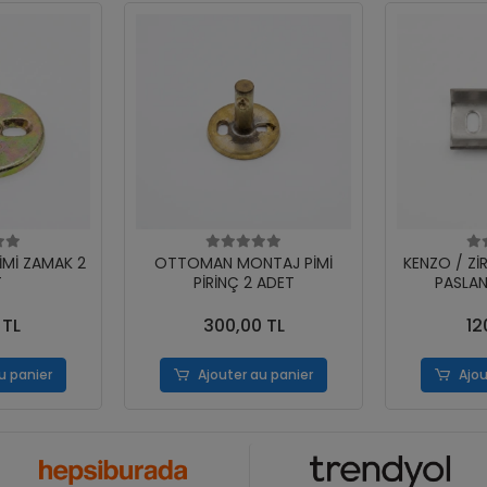
İMİ ZAMAK 2
OTTOMAN MONTAJ PİMİ
KENZO / Zİ
T
PİRİNÇ 2 ADET
PASLAN
 TL
300,00 TL
12
u panier
Ajouter au panier
Ajou