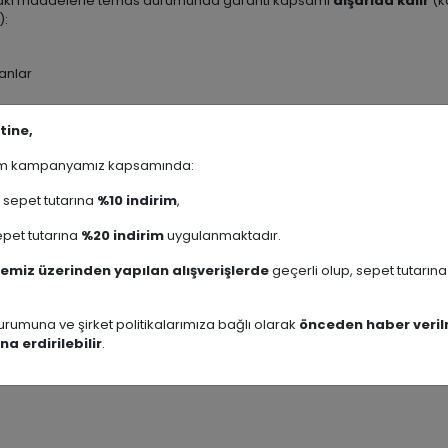
daki maddelerle temas durumunda garanti kapsamı
dışarıda kalır
(k
):
janlar
malzemeler
tine,
rim kampanyamız kapsamında:
ıvı sabun veya paslanmaz çelik / krom yüzeyler için özel formüle edilmiş t
laka kurulayın (su lekesi oluşumunu önler).
sepet tutarına
%10 indirim
,
erden uzak durarak ürününüzün ilk günkü parlaklığını yıllarca koruyabil
pet tutarına
%20 indirim
uygulanmaktadır.
Karaca Serisi
emiz üzerinden yapılan alışverişlerde
geçerli olup, sepet tutarın
Şampuanlık
rumuna ve şirket politikalarımıza bağlı olarak
önceden haber veril
na erdirilebilir
.