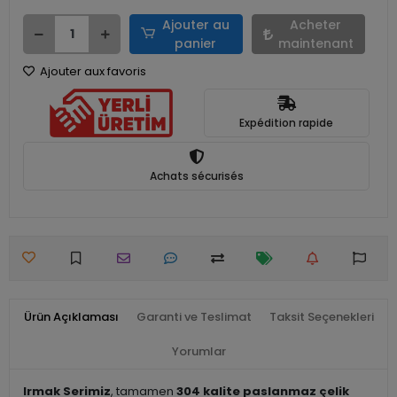
Ajouter au
Acheter
panier
maintenant
Ajouter aux favoris
Expédition rapide
Achats sécurisés
Ürün Açıklaması
Garanti ve Teslimat
Taksit Seçenekleri
Yorumlar
Irmak Serimiz
, tamamen
304 kalite paslanmaz çelik