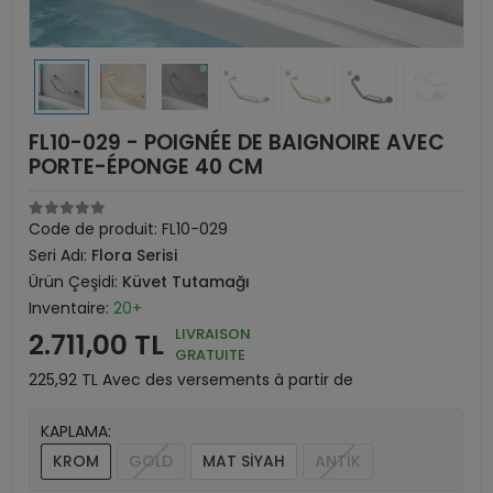
FL10-029 - POIGNÉE DE BAIGNOIRE AVEC
PORTE-ÉPONGE 40 CM
Code de produit:
FL10-029
Seri Adı:
Flora Serisi
Ürün Çeşidi:
Küvet Tutamağı
Inventaire:
20+
LIVRAISON
2.711,00 TL
GRATUITE
225,92 TL Avec des versements à partir de
KAPLAMA:
KROM
GOLD
MAT SİYAH
ANTİK