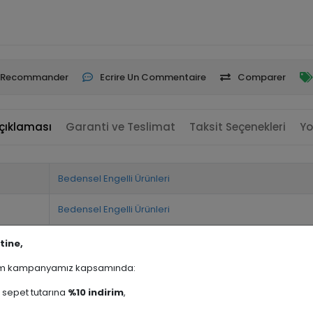
Recommander
Ecrire Un Commentaire
Comparer
çıklaması
Garanti ve Teslimat
Taksit Seçenekleri
Yo
Bedensel Engelli Ürünleri
Bedensel Engelli Ürünleri
tine,
rim kampanyamız kapsamında:
sepet tutarına
%10 indirim
,