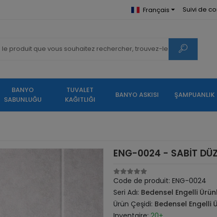
Suivi de 
Français
BANYO
TUVALET
BANYO ASKISI
ŞAMPUANLIK
SABUNLUĞU
KAĞITLIĞI
ENG-0024 - SABİT DÜ
Code de produit:
ENG-0024
Seri Adı:
Bedensel Engelli Ürünl
Ürün Çeşidi:
Bedensel Engelli Ü
Inventaire:
20+