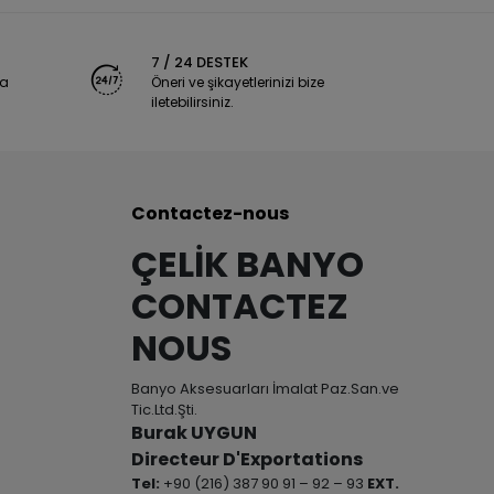
7 / 24 DESTEK
ya
Öneri ve şikayetlerinizi bize
iletebilirsiniz.
Contactez-nous
ÇELİK BANYO
CONTACTEZ
NOUS
Banyo Aksesuarları İmalat Paz.San.ve
Tic.Ltd.Şti.
Burak UYGUN
Directeur D'Exportations
Tel:
+90 (216) 387 90 91 – 92 – 93
EXT.