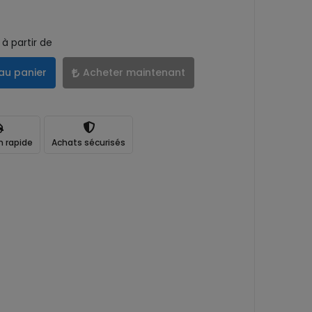
à partir de
au panier
Acheter maintenant
n rapide
Achats sécurisés