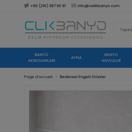
+90 (216) 387 90 91
info@celikbanyo.com
BANYO
BANYO
AYNA
AKSESUARLARI
HAVLULUK
Page d’accueil
Bedensel Engelli Ürünler