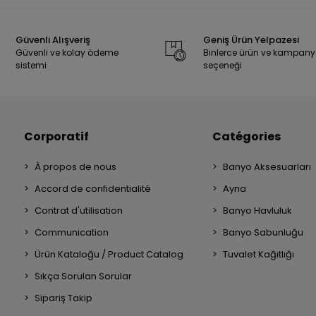
Güvenli Alışveriş
Geniş Ürün Yelpazesi
Güvenli ve kolay ödeme
Binlerce ürün ve kampan
sistemi
seçeneği
Corporatif
Catégories
À propos de nous
Banyo Aksesuarları
Accord de confidentialité
Ayna
Contrat d'utilisation
Banyo Havluluk
Communication
Banyo Sabunluğu
Ürün Kataloğu / Product Catalog
Tuvalet Kağıtlığı
Sıkça Sorulan Sorular
Sipariş Takip