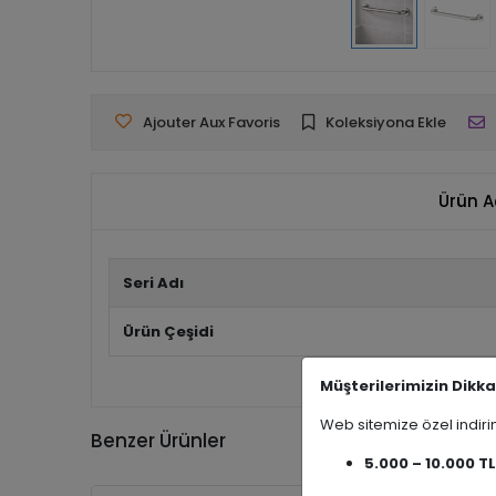
Ajouter Aux Favoris
Koleksiyona Ekle
Ürün A
Seri Adı
Ürün Çeşidi
Müşterilerimizin Dikka
Web sitemize özel indi
Benzer Ürünler
5.000 – 10.000 TL