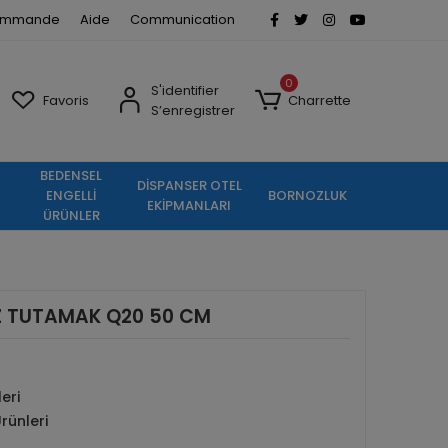
commande
Aide
Communication
0
S'identifier
Favoris
Charrette
S’enregistrer
BEDENSEL
DİSPANSER OTEL
ENGELLİ
BORNOZLUK
EKİPMANLARI
ÜRÜNLER
Z TUTAMAK Q20 50 CM
eri
rünleri