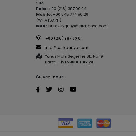
: 113
Faks:
+90 (216) 387 90 94
Mobile:
+90 545 774 50 29
(WHATSAPP)
MAIL:
burakuygun@celikbanyo.com
+90 (216) 387 90 91
info@celikbanyo.com
Yunus Mah. Seçenler Sk. No:19
Kartal – İSTANBUL Türkiye
Suivez-nous