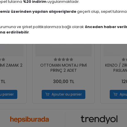
pet tutarına
%20 indirim
uygulanmaktadır.
emiz üzerinden yapılan alışverişlerde
geçerli olup, sepet tutarın
rumuna ve şirket politikalarımıza bağlı olarak
önceden haber veril
na erdirilebilir
.
İMİ ZAMAK 2
OTTOMAN MONTAJ PİMİ
KENZO / Zİ
T
PİRİNÇ 2 ADET
PASLAN
 TL
300,00 TL
12
u panier
Ajouter au panier
Ajou