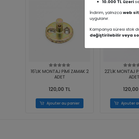
10.000 TL üzeri
se
İndirim, yalnızca
web sit
uygulanır.
Kampanya süresi stok du
değiştirilebilir veya so
16'LIK MONTAJ PİMİ ZAMAK 2
22'LİK MONTAJ P
ADET
ADE
120,00 TL
120,00
Ajouter au panier
Ajouter a