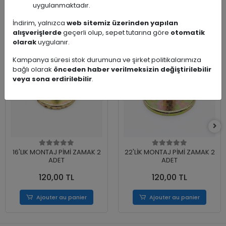
uygulanmaktadır.
Benzer Ürünler
İndirim, yalnızca
web sitemiz üzerinden yapılan
alışverişlerde
geçerli olup, sepet tutarına göre
otomatik
olarak
uygulanır.
Kampanya süresi stok durumuna ve şirket politikalarımıza
bağlı olarak
önceden haber verilmeksizin değiştirilebilir
veya sona erdirilebilir
.
16'LIK MONTAJ PİMİ ZAMAK 2
22'LİK MONTAJ PİMİ ZAMAK 2
ADET
ADET
120,00 TL
120,00 TL
Ajouter au panier
Ajouter au panier