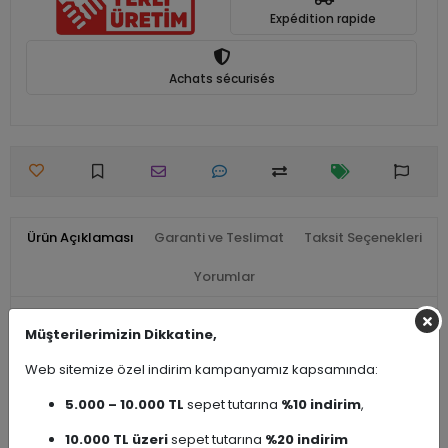
Expédition rapide
Achats sécurisés
Ürün Açıklaması
Garanti ve Teslimat
Taksit Seçenekleri
Yorumlar
Müşterilerimizin Dikkatine,
Seri Adı
Bedensel Engelli Ürünleri
Web sitemize özel indirim kampanyamız kapsamında:
Ürün Çeşidi
Bedensel Engelli Ürünleri
5.000 – 10.000 TL
sepet tutarına
%10 indirim
,
10.000 TL üzeri
sepet tutarına
%20 indirim