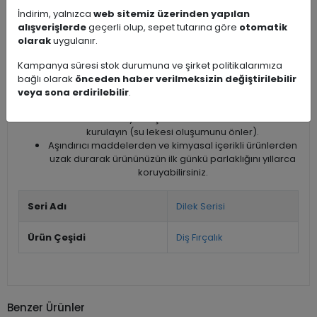
Aşındırıcı toz/krem temizleyiciler
İndirim, yalnızca
web sitemiz üzerinden yapılan
Tel fırça, sert sünger veya mekanik aşındırıcı
alışverişlerde
geçerli olup, sepet tutarına göre
otomatik
malzemeler
olarak
uygulanır.
Önerilen bakım ve temizlik
:
Kampanya süresi stok durumuna ve şirket politikalarımıza
Günlük temizlik için ılık su + nötr pH’lı (hafif) sıvı sabun
bağlı olarak
önceden haber verilmeksizin değiştirilebilir
veya paslanmaz çelik / krom yüzeyler için özel formüle
veya sona erdirilebilir
.
edilmiş temizleyiciler kullanın.
Temizlik sonrası yumuşak mikrofiber bez ile mutlaka
kurulayın (su lekesi oluşumunu önler).
Aşındırıcı maddelerden ve kimyasal içerikli ürünlerden
uzak durarak ürününüzün ilk günkü parlaklığını yıllarca
koruyabilirsiniz.
Seri Adı
Dilek Serisi
Ürün Çeşidi
Diş Fırçalık
Benzer Ürünler