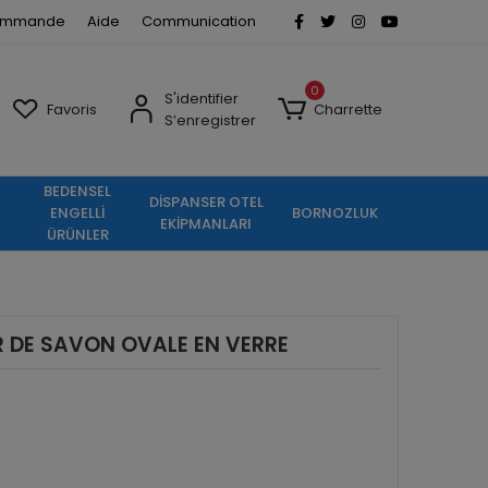
commande
Aide
Communication
0
S'identifier
Favoris
Charrette
S’enregistrer
BEDENSEL
DİSPANSER OTEL
ENGELLİ
BORNOZLUK
EKİPMANLARI
ÜRÜNLER
R DE SAVON OVALE EN VERRE