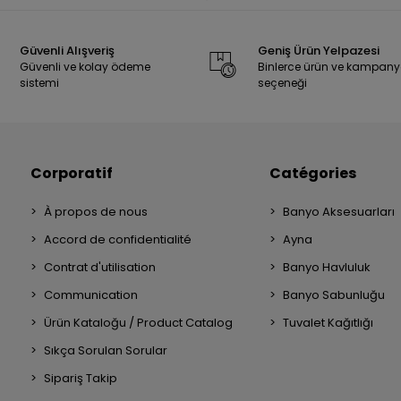
Güvenli Alışveriş
Geniş Ürün Yelpazesi
Güvenli ve kolay ödeme
Binlerce ürün ve kampan
sistemi
seçeneği
Corporatif
Catégories
À propos de nous
Banyo Aksesuarları
Accord de confidentialité
Ayna
Contrat d'utilisation
Banyo Havluluk
Communication
Banyo Sabunluğu
Ürün Kataloğu / Product Catalog
Tuvalet Kağıtlığı
Sıkça Sorulan Sorular
Sipariş Takip