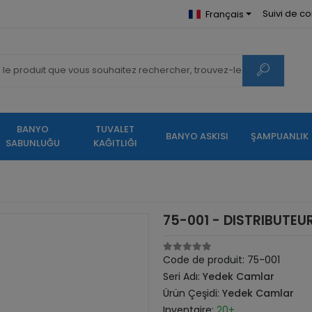
Suivi de 
Français
BANYO
TUVALET
BANYO ASKISI
ŞAMPUANLIK
SABUNLUĞU
KAĞITLIĞI
75-001 - DISTRIBUTEU
Code de produit:
75-001
Seri Adı:
Yedek Camlar
Ürün Çeşidi:
Yedek Camlar
Inventaire:
20+