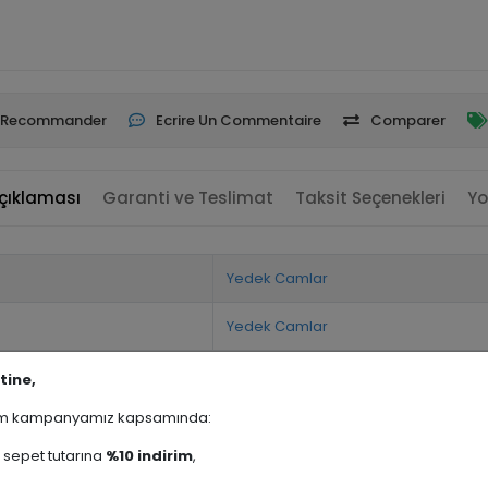
Recommander
Ecrire Un Commentaire
Comparer
çıklaması
Garanti ve Teslimat
Taksit Seçenekleri
Yo
Yedek Camlar
Yedek Camlar
tine,
rim kampanyamız kapsamında:
sepet tutarına
%10 indirim
,