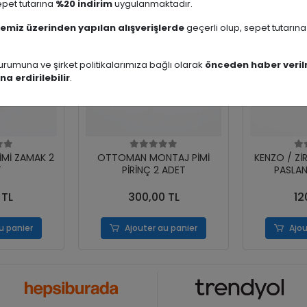
pet tutarına
%20 indirim
uygulanmaktadır.
emiz üzerinden yapılan alışverişlerde
geçerli olup, sepet tutarın
rumuna ve şirket politikalarımıza bağlı olarak
önceden haber veril
na erdirilebilir
.
İMİ ZAMAK 2
OTTOMAN MONTAJ PİMİ
KENZO / Zİ
T
PİRİNÇ 2 ADET
PASLAN
 TL
300,00 TL
12
u panier
Ajouter au panier
Ajou