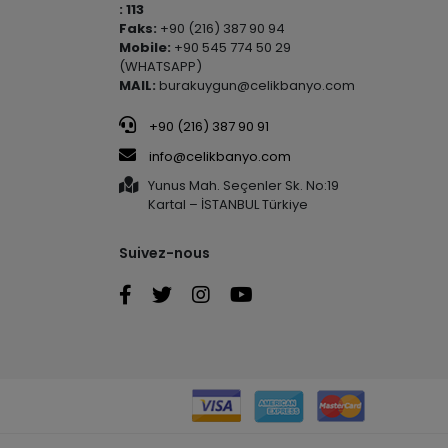
: 113
Faks:
+90 (216) 387 90 94
Mobile:
+90 545 774 50 29
(WHATSAPP)
MAIL:
burakuygun@celikbanyo.com
+90 (216) 387 90 91
info@celikbanyo.com
Yunus Mah. Seçenler Sk. No:19
Kartal – İSTANBUL Türkiye
Suivez-nous