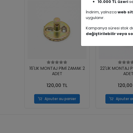
10.000 TL üzeri
se
İndirim, yalnızca
web sit
uygulanır.
Kampanya süresi stok du
değiştirilebilir veya so
16'LIK MONTAJ PİMİ ZAMAK 2
22'LİK MONTAJ P
ADET
ADE
120,00 TL
120,00
Ajouter au panier
Ajouter a