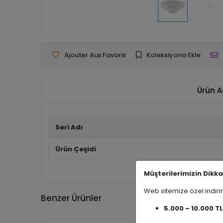
Ajouter Aux Favoris
Koleksiyona Ekle
Ürün A
Seri Adı
Ürün Çeşidi
Müşterilerimizin Dikka
Web sitemize özel indi
Benzer Ürünler
5.000 – 10.000 TL