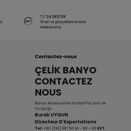
7 / 24 DESTEK
ya
Öneri ve şikayetlerinizi bize
iletebilirsiniz.
Contactez-nous
ÇELİK BANYO
CONTACTEZ
NOUS
Banyo Aksesuarları İmalat Paz.San.ve
Tic.Ltd.Şti.
Burak UYGUN
Directeur D'Exportations
Tel:
+90 (216) 387 90 91 – 92 – 93
EXT.