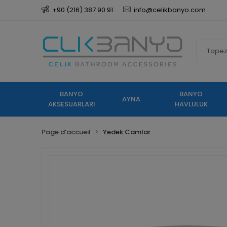
+90 (216) 387 90 91
info@celikbanyo.com
BANYO
BANYO
AYNA
AKSESUARLARI
HAVLULUK
Page d’accueil
Yedek Camlar