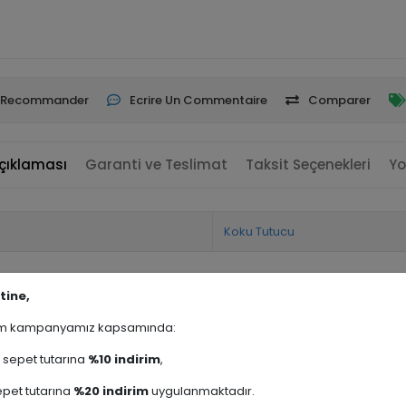
Recommander
Ecrire Un Commentaire
Comparer
çıklaması
Garanti ve Teslimat
Taksit Seçenekleri
Yo
Koku Tutucu
tine,
rim kampanyamız kapsamında:
sepet tutarına
%10 indirim
,
pet tutarına
%20 indirim
uygulanmaktadır.