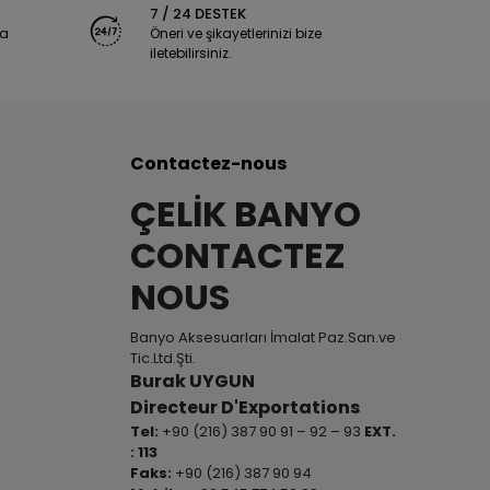
7 / 24 DESTEK
ya
Öneri ve şikayetlerinizi bize
iletebilirsiniz.
Contactez-nous
ÇELİK BANYO
CONTACTEZ
NOUS
Banyo Aksesuarları İmalat Paz.San.ve
Tic.Ltd.Şti.
Burak UYGUN
Directeur D'Exportations
Tel:
+90 (216) 387 90 91 – 92 – 93
EXT.
: 113
Faks:
+90 (216) 387 90 94