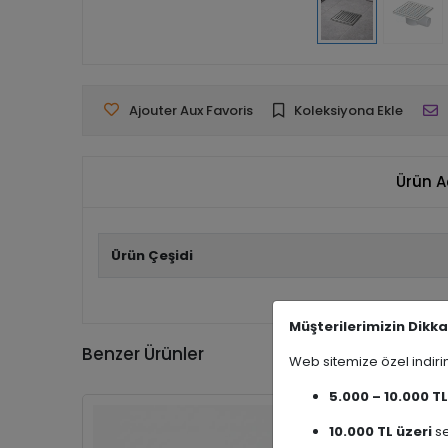
Ajouter Aux Favoris
Koleksiyona Ekle
Ürün A
Ürün Çeşidi
Müşterilerimizin Dikka
Benzer Ürünler
Web sitemize özel indi
5.000 – 10.000 TL
10.000 TL üzeri
se