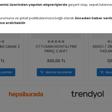
emiz üzerinden yapılan alışverişlerde
geçerli olup, sepet tutarın
rumuna ve şirket politikalarımıza bağlı olarak
önceden haber veril
na erdirilebilir
.
İMİ ZAMAK 2
OTTOMAN MONTAJ PİMİ
KENZO / Zİ
T
PİRİNÇ 2 ADET
PASLAN
 TL
300,00 TL
12
u panier
Ajouter au panier
Ajou