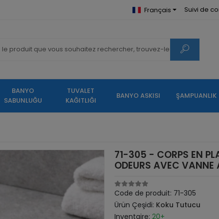
Suivi de 
Français
BANYO
TUVALET
BANYO ASKISI
ŞAMPUANLIK
SABUNLUĞU
KAĞITLIĞI
71-305 - CORPS EN PLA
ODEURS AVEC VANNE 
Code de produit:
71-305
Ürün Çeşidi:
Koku Tutucu
Inventaire:
20+