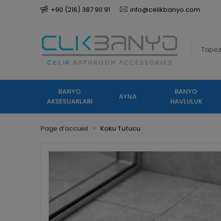
+90 (216) 387 90 91
info@celikbanyo.com
BANYO
BANYO
AYNA
AKSESUARLARI
HAVLULUK
Page d’accueil
Koku Tutucu