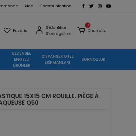
commande
Aide
Communication
0
S'identifier
Favoris
Charrette
S’enregistrer
BEDENSEL
DİSPANSER OTEL
ENGELLİ
BORNOZLUK
EKİPMANLARI
ÜRÜNLER
STIQUE 15X15 CM ROUILLE. PIÈGE À
AQUEUSE Q50