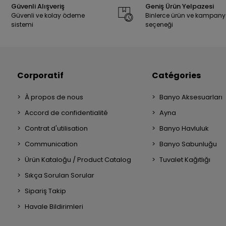
Güvenli Alışveriş
Geniş Ürün Yelpazesi
Güvenli ve kolay ödeme
Binlerce ürün ve kampan
sistemi
seçeneği
Corporatif
Catégories
À propos de nous
Banyo Aksesuarları
Accord de confidentialité
Ayna
Contrat d'utilisation
Banyo Havluluk
Communication
Banyo Sabunluğu
Ürün Kataloğu / Product Catalog
Tuvalet Kağıtlığı
Sıkça Sorulan Sorular
Sipariş Takip
Havale Bildirimleri