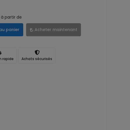
à partir de
au panier
Acheter maintenant
n rapide
Achats sécurisés