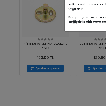
İndirim, yalnızca
web sit
uygulanır.
Kampanya süresi stok du
değiştirilebilir veya so
16'LIK MONTAJ PİMİ ZAMAK 2
22'LİK MONTAJ P
ADET
ADE
120,00 TL
120,00
Ajouter au panier
Ajouter a