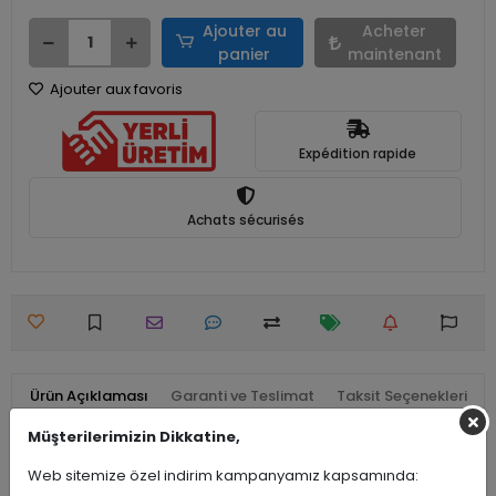
Ajouter au
Acheter
panier
maintenant
Ajouter aux favoris
Expédition rapide
Achats sécurisés
Ürün Açıklaması
Garanti ve Teslimat
Taksit Seçenekleri
Müşterilerimizin Dikkatine,
Yorumlar
Web sitemize özel indirim kampanyamız kapsamında: