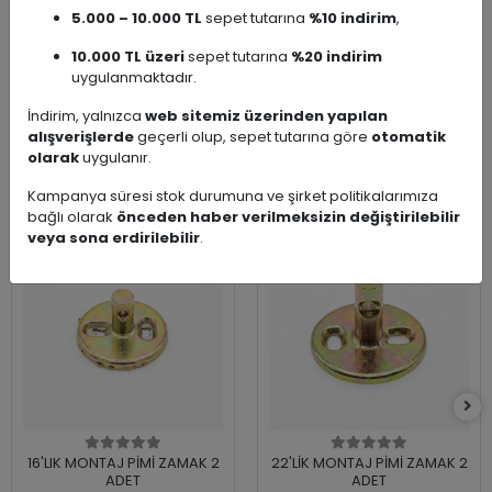
Seri Adı
5.000 – 10.000 TL
Dispanser Otel Ekipmanları
sepet tutarına
%10 indirim
,
10.000 TL üzeri
sepet tutarına
%20 indirim
Ürün Çeşidi
Tuvalet Kağıtlığı
uygulanmaktadır.
İndirim, yalnızca
web sitemiz üzerinden yapılan
alışverişlerde
geçerli olup, sepet tutarına göre
otomatik
olarak
uygulanır.
Benzer Ürünler
Kampanya süresi stok durumuna ve şirket politikalarımıza
bağlı olarak
önceden haber verilmeksizin değiştirilebilir
veya sona erdirilebilir
.
16'LIK MONTAJ PİMİ ZAMAK 2
22'LİK MONTAJ PİMİ ZAMAK 2
ADET
ADET