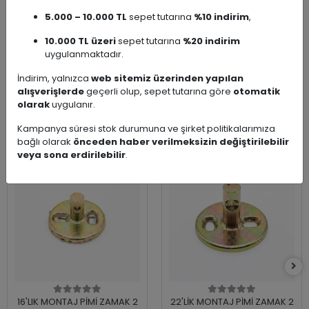
Fırçaları
5.000 – 10.000 TL
sepet tutarına
%10 indirim
,
Ürün
Klozet Fırçalık
10.000 TL üzeri
sepet tutarına
%20 indirim
Çeşidi
uygulanmaktadır.
İndirim, yalnızca
web sitemiz üzerinden yapılan
alışverişlerde
geçerli olup, sepet tutarına göre
otomatik
olarak
uygulanır.
Benzer Ürünler
Kampanya süresi stok durumuna ve şirket politikalarımıza
bağlı olarak
önceden haber verilmeksizin değiştirilebilir
veya sona erdirilebilir
.
16'LIK MONTAJ PİMİ ZAMAK 2
22'LİK MONTAJ PİMİ ZAMAK 2