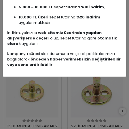
Fırçaları
5.000 – 10.000 TL
sepet tutarına
%10 indirim
,
Ürün
Çöp Kovası
10.000 TL üzeri
sepet tutarına
%20 indirim
Çeşidi
uygulanmaktadır.
İndirim, yalnızca
web sitemiz üzerinden yapılan
alışverişlerde
geçerli olup, sepet tutarına göre
otomatik
olarak
uygulanır.
Benzer Ürünler
Kampanya süresi stok durumuna ve şirket politikalarımıza
bağlı olarak
önceden haber verilmeksizin değiştirilebilir
veya sona erdirilebilir
.
16'LIK MONTAJ PİMİ ZAMAK 2
22'LİK MONTAJ PİMİ ZAMAK 2