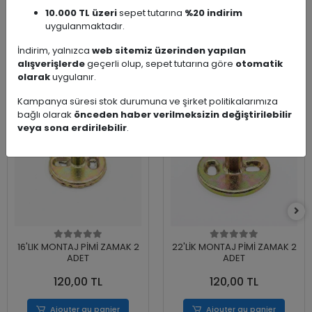
10.000 TL üzeri
sepet tutarına
%20 indirim
uygulanmaktadır.
İndirim, yalnızca
web sitemiz üzerinden yapılan
Benzer Ürünler
alışverişlerde
geçerli olup, sepet tutarına göre
otomatik
olarak
uygulanır.
Kampanya süresi stok durumuna ve şirket politikalarımıza
bağlı olarak
önceden haber verilmeksizin değiştirilebilir
veya sona erdirilebilir
.
16'LIK MONTAJ PİMİ ZAMAK 2
22'LİK MONTAJ PİMİ ZAMAK 2
ADET
ADET
120,00 TL
120,00 TL
Ajouter au panier
Ajouter au panier