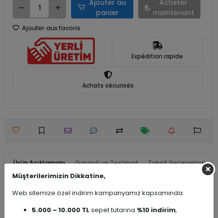
Ajouter au
Acheter
panier
maintenant
Ajouter aux favoris
Expédition rapide
Achats sécurisés
Ürün Açıklaması
Garanti ve Teslimat
Taksit Seçenekleri
Müşterilerimizin Dikkatine,
Yorumlar
Web sitemize özel indirim kampanyamız kapsamında:
5.000 – 10.000 TL
sepet tutarına
%10 indirim
,
Ürün Çeşidi
Şampuanlık