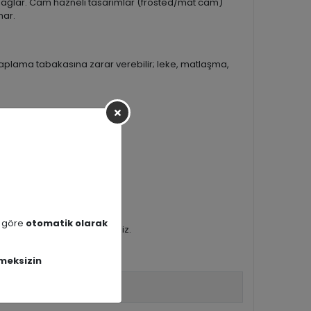
 sağlar. Cam hazneli tasarımlar (frosted/mat cam)
nar.
aplama tabakasına zarar verebilir; leke, matlaşma,
emizleyiciler kullanın.
a göre
otomatik olarak
ini yıllarca koruyabilirsiniz.
fark yaratır!
meksizin