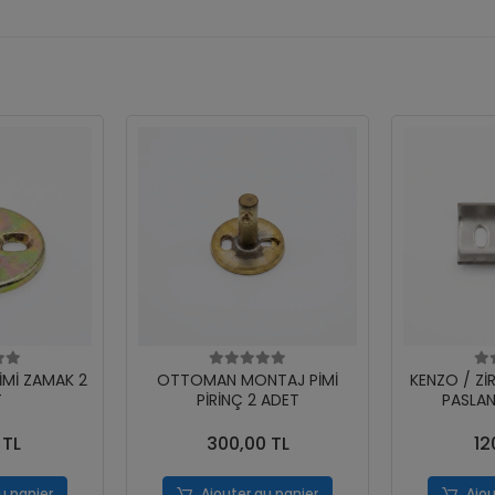
İMİ ZAMAK 2
OTTOMAN MONTAJ PİMİ
KENZO / Zİ
T
PİRİNÇ 2 ADET
PASLAN
 TL
300,00 TL
12
u panier
Ajouter au panier
Ajou