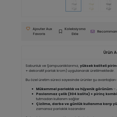
Ajouter Aux
Koleksiyona
Recomman
Favoris
Ekle
Ürün A
Sabunluk ve Şampuanlıklarımız,
yüksek kaliteli piri
+ dekoratif parlak krom) uygulanarak üretilmektedir.
Bu özel üretim süreci sayesinde ürünler şu avantajları 
Mükemmel parlaklık ve hijyenik görünüm
– 
Paslanmaz çelik (304 kalite) + pirinç komb
tutmadan kullanım sağlar
Çizilme, darbe ve günlük kullanıma karşı yü
zamansız parlaklık kazandırır