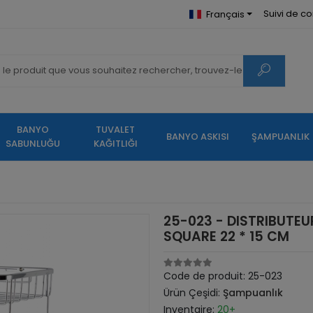
Suivi de 
Français
BANYO
TUVALET
BANYO ASKISI
ŞAMPUANLIK
SABUNLUĞU
KAĞITLIĞI
25-023 - DISTRIBUTEU
SQUARE 22 * 15 CM
Code de produit:
25-023
Ürün Çeşidi:
Şampuanlık
Inventaire:
20+