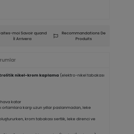
Faites-moi Savoir quand
Recommandations De
İl Arrivera
Produits
rumlar
trolitik nikel-krom kaplama
(elektro-nikel tabakası
r hava katar
ı ortamlara karşı uzun yıllar paslanmadan, leke
oluştururken, krom tabakası sertlik, leke direnci ve