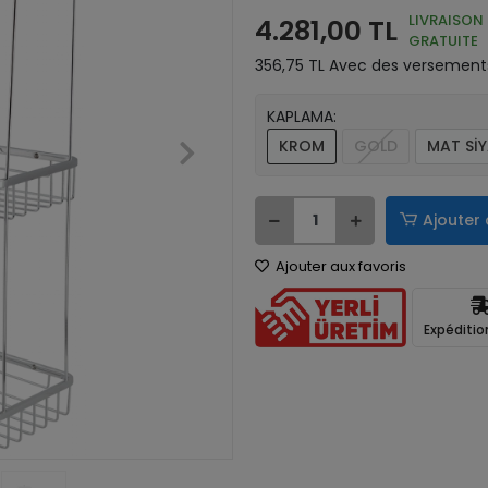
LIVRAISON
4.281,00 TL
GRATUITE
356,75 TL Avec des versements
KAPLAMA:
KROM
GOLD
MAT Sİ
Ajouter 
Ajouter aux favoris
Expéditio