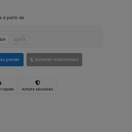
 à partir de
YAH
ANTİK
au panier
Acheter maintenant
n rapide
Achats sécurisés