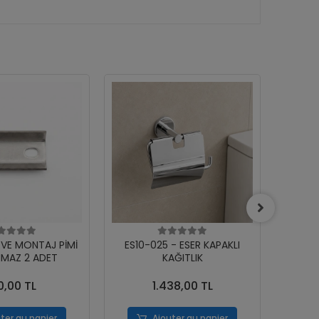
RVE MONTAJ PİMİ
ES10-025 - ESER KAPAKLI
ES10
MAZ 2 ADET
KAĞITLIK
0,00 TL
1.438,00 TL
ter au panier
Ajouter au panier