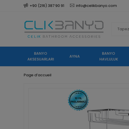
+90 (216) 387 90 91
info@celikbanyo.com
BANYO
BANYO
AYNA
AKSESUARLARI
HAVLULUK
Page d’accueil