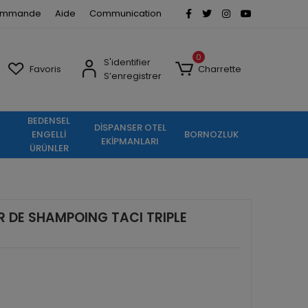
commande
Aide
Communication
0
S'identifier
Favoris
Charrette
S’enregistrer
BEDENSEL
DİSPANSER OTEL
ENGELLİ
BORNOZLUK
EKİPMANLARI
ÜRÜNLER
R DE SHAMPOING TACI TRIPLE