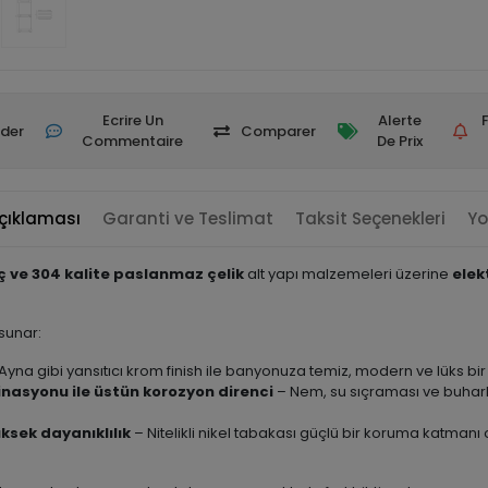
Ecrire Un
Alerte
der
Comparer
Commentaire
De Prix
çıklaması
Garanti ve Teslimat
Taksit Seçenekleri
Yo
nç ve 304 kalite paslanmaz çelik
alt yapı malzemeleri üzerine
elek
sunar:
Ayna gibi yansıtıcı krom finish ile banyonuza temiz, modern ve lüks bi
inasyonu ile üstün korozyon direnci
– Nem, su sıçraması ve buharl
ksek dayanıklılık
– Nitelikli nikel tabakası güçlü bir koruma katmanı 