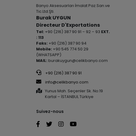
Banyo Aksesuarları İmalat Paz.San.ve
Tic.Ltd.Şti.
Burak UYGUN
Directeur D'Exportations
Tel:
+90 (216) 387 90 91 – 92 – 93
EXT.
: 113
Faks:
+90 (216) 387 90 94
Mobile:
+90 545 774 50 29
(WHATSAPP)
MAIL:
burakuygun@celikbanyo.com
+90 (216) 387 90 91
info@celikbanyo.com
Yunus Mah. Seçenler Sk. No:19
Kartal – İSTANBUL Türkiye
Suivez-nous