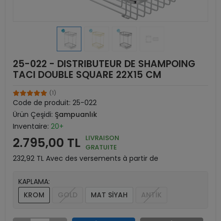
25-022 - DISTRIBUTEUR DE SHAMPOING
TACI DOUBLE SQUARE 22X15 CM
(1)
Code de produit:
25-022
Ürün Çeşidi:
Şampuanlık
Inventaire:
20+
LIVRAISON
2.795,00 TL
GRATUITE
232,92 TL Avec des versements à partir de
KAPLAMA:
KROM
GOLD
MAT SİYAH
ANTİK