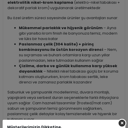
elektrolitik nikel-krom kaplama
(elektro-nikel tabakası +
dekoratif parlak krom) uygulanarak üretilmektedir.
Bu özel üretim süreci sayesinde ürünler şu avantajları sunar:
Mükemmel parlaklık ve hijyenik görünüm
– Ayna
gibi yansıtıcı krom finish ile banyonuza temiz, modern
ve lüks bir hava katar
Paslanmaz çelik (304 kalite) + pirinç
kombinasyonu ile üstün korozyon direnci
– Nem,
su sıçraması ve buharlı ortamlara karşı uzun yıllar
paslanmadan, leke tutmadan kullanım sağlar
Çizilme, darbe ve günlük kullanıma karşı yüksek
dayanıklılık
– Nitelikli nikel tabakası güçlü bir koruma
katmanı oluştururken, krom tabakası sertlik, leke
direnci ve zamansız parlaklık kazandırır
Sabunluk ve şampuanlık modellerimiz, duvara montajlı,
yapışkanlı veya serbest duran seçeneklerle farklı ihtiyaçlara
uyum sağlar. Cam hazneli tasarımlar (frosted/mat cam)
sabun ve şampuanın temiz görünmesini sağlarken,
paslanmaz çelik detaylar kolay temizlenebilir ve hijyenik bir
kullanım sunar.
Müşterilerimizin Dikkatine,