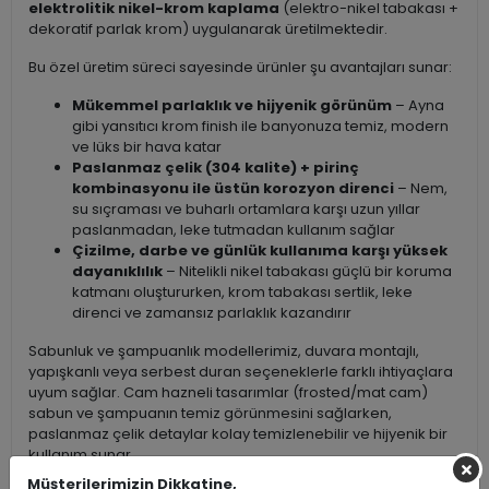
elektrolitik nikel-krom kaplama
(elektro-nikel tabakası +
dekoratif parlak krom) uygulanarak üretilmektedir.
Bu özel üretim süreci sayesinde ürünler şu avantajları sunar:
Mükemmel parlaklık ve hijyenik görünüm
– Ayna
gibi yansıtıcı krom finish ile banyonuza temiz, modern
ve lüks bir hava katar
Paslanmaz çelik (304 kalite) + pirinç
kombinasyonu ile üstün korozyon direnci
– Nem,
su sıçraması ve buharlı ortamlara karşı uzun yıllar
paslanmadan, leke tutmadan kullanım sağlar
Çizilme, darbe ve günlük kullanıma karşı yüksek
dayanıklılık
– Nitelikli nikel tabakası güçlü bir koruma
katmanı oluştururken, krom tabakası sertlik, leke
direnci ve zamansız parlaklık kazandırır
Sabunluk ve şampuanlık modellerimiz, duvara montajlı,
yapışkanlı veya serbest duran seçeneklerle farklı ihtiyaçlara
uyum sağlar. Cam hazneli tasarımlar (frosted/mat cam)
sabun ve şampuanın temiz görünmesini sağlarken,
paslanmaz çelik detaylar kolay temizlenebilir ve hijyenik bir
kullanım sunar.
Müşterilerimizin Dikkatine,