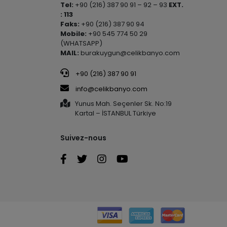
Tel:
+90 (216) 387 90 91 – 92 – 93
EXT.
: 113
Faks:
+90 (216) 387 90 94
Mobile:
+90 545 774 50 29
(WHATSAPP)
MAIL:
burakuygun@celikbanyo.com
+90 (216) 387 90 91
info@celikbanyo.com
Yunus Mah. Seçenler Sk. No:19
Kartal – İSTANBUL Türkiye
Suivez-nous