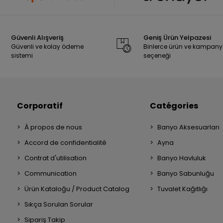
Güvenli Alışveriş
Geniş Ürün Yelpazesi
Güvenli ve kolay ödeme
Binlerce ürün ve kampan
sistemi
seçeneği
Corporatif
Catégories
À propos de nous
Banyo Aksesuarları
Accord de confidentialité
Ayna
Contrat d'utilisation
Banyo Havluluk
Communication
Banyo Sabunluğu
Ürün Kataloğu / Product Catalog
Tuvalet Kağıtlığı
Sıkça Sorulan Sorular
Sipariş Takip