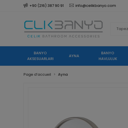
+90 (216) 387 90 91
info@celikbanyo.com
BANYO
BANYO
AYNA
AKSESUARLARI
HAVLULUK
Page d’accueil
Ayna