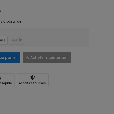
N
 à partir de
YAH
ANTİK
au panier
Acheter maintenant
n rapide
Achats sécurisés