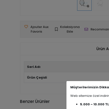
Ajouter Aux
Koleksiyona
Recomman
Favoris
Ekle
Ürün A
Seri Adı
Ürün Çeşidi
Müşterilerimizin Dikka
Web sitemize özel indi
Benzer Ürünler
5.000 – 10.000 TL