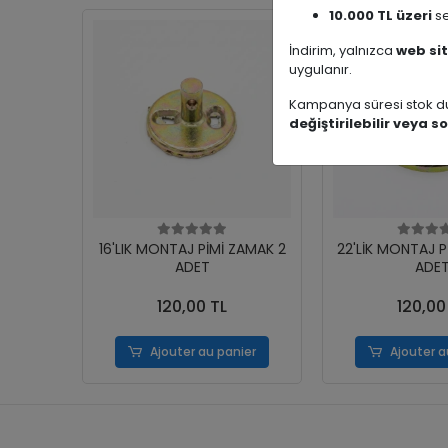
10.000 TL üzeri
se
İndirim, yalnızca
web sit
uygulanır.
Kampanya süresi stok du
değiştirilebilir veya so
16'LIK MONTAJ PİMİ ZAMAK 2
22'LİK MONTAJ P
ADET
ADE
120,00 TL
120,00
Ajouter au panier
Ajouter a