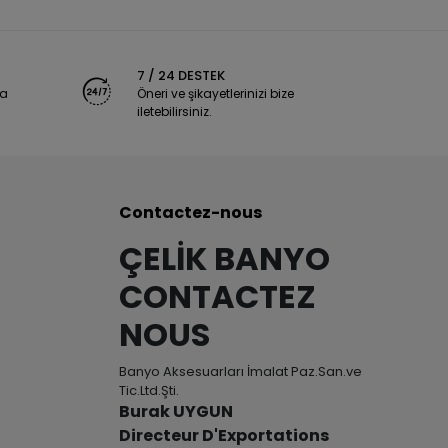
7 / 24 DESTEK
ya
Öneri ve şikayetlerinizi bize
iletebilirsiniz.
Contactez-nous
ÇELİK BANYO
CONTACTEZ
NOUS
Banyo Aksesuarları İmalat Paz.San.ve
Tic.Ltd.Şti.
Burak UYGUN
Directeur D'Exportations