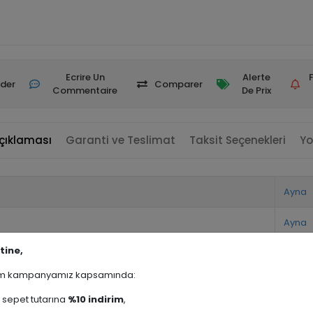
Ecrire Un
Alerte
der
Comparer
Commentaire
De Prix
çıklaması
Garanti ve Teslimat
Taksit Seçenekleri
Yo
Ayna
Ayna
tine,
rim kampanyamız kapsamında:
sepet tutarına
%10 indirim
,