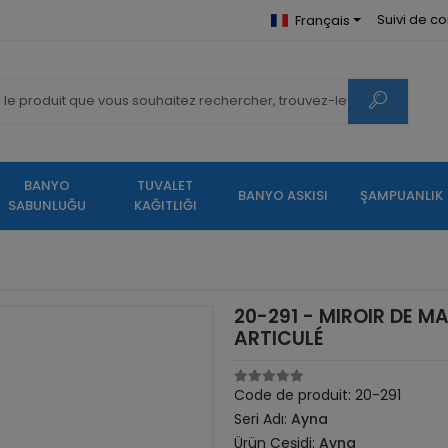
Suivi de 
Français
BANYO
TUVALET
BANYO ASKISI
ŞAMPUANLIK
SABUNLUĞU
KAĞITLIĞI
20-291 - MIROIR DE 
ARTICULÉ
Code de produit:
20-291
Seri Adı:
Ayna
Ürün Çeşidi:
Ayna