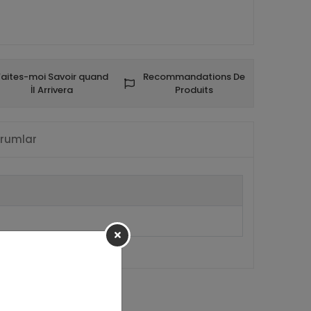
Faites-moi Savoir quand
Recommandations De
İl Arrivera
Produits
rumlar