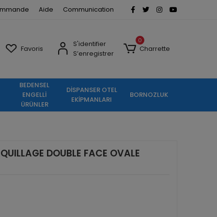
commande
Aide
Communication
0
S'identifier
Favoris
Charrette
S’enregistrer
BEDENSEL
DİSPANSER OTEL
ENGELLİ
BORNOZLUK
EKİPMANLARI
ÜRÜNLER
MAQUILLAGE DOUBLE FACE OVALE