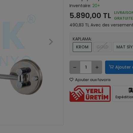
Inventaire:
20+
LIVRAISO
5.890,00 TL
GRATUITE
490,83 TL Avec des versements
KAPLAMA:
KROM
GOLD
MAT Sİ
Ajouter 
Ajouter aux favoris
Expéditio