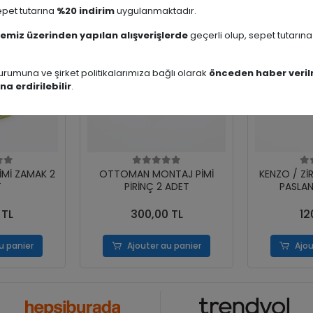
pet tutarına
%20 indirim
uygulanmaktadır.
emiz üzerinden yapılan alışverişlerde
geçerli olup, sepet tutarın
rumuna ve şirket politikalarımıza bağlı olarak
önceden haber veril
na erdirilebilir
.
İMİ ZAMAK 2
OTTOMAN MONTAJ PİMİ
KENZO / Zİ
T
PİRİNÇ 2 ADET
PASLAN
 TL
300,00 TL
12
u panier
Ajouter au panier
Ajou