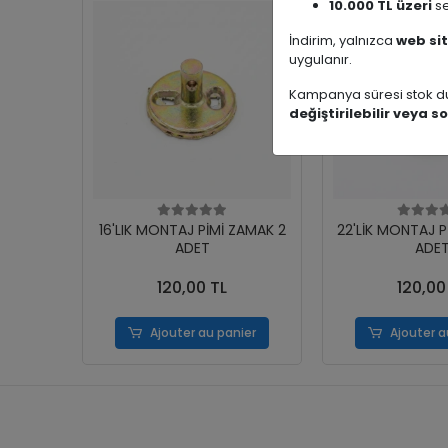
10.000 TL üzeri
se
İndirim, yalnızca
web sit
uygulanır.
Kampanya süresi stok du
değiştirilebilir veya so
16'LIK MONTAJ PİMİ ZAMAK 2
22'LİK MONTAJ P
ADET
ADE
120,00 TL
120,00
Ajouter au panier
Ajouter a