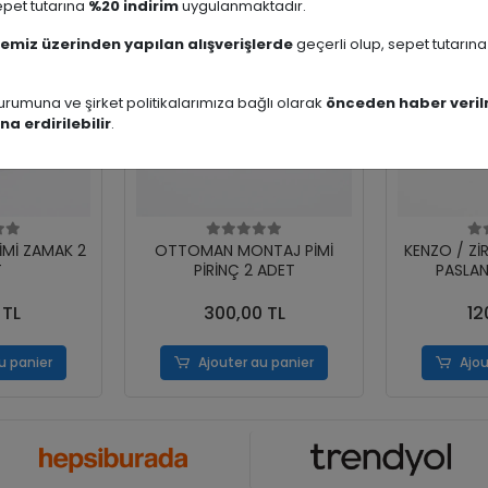
pet tutarına
%20 indirim
uygulanmaktadır.
emiz üzerinden yapılan alışverişlerde
geçerli olup, sepet tutarın
rumuna ve şirket politikalarımıza bağlı olarak
önceden haber veril
na erdirilebilir
.
İMİ ZAMAK 2
OTTOMAN MONTAJ PİMİ
KENZO / Zİ
T
PİRİNÇ 2 ADET
PASLAN
 TL
300,00 TL
12
u panier
Ajouter au panier
Ajou