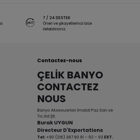
7 / 24 DESTEK
ya
Öneri ve şikayetlerinizi bize
iletebilirsiniz.
Contactez-nous
ÇELİK BANYO
CONTACTEZ
NOUS
Banyo Aksesuarları İmalat Paz.San.ve
Tic.Ltd.Şti.
Burak UYGUN
Directeur D'Exportations
Tel:
+90 (216) 387 90 91 – 92 – 93
EXT.