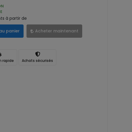
ON
E
s à partir de
au panier
Acheter maintenant
n rapide
Achats sécurisés