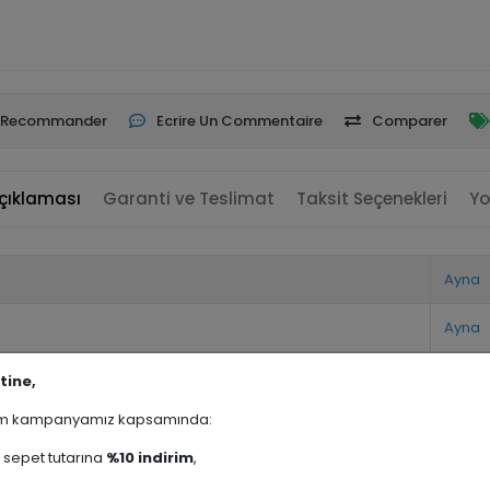
Recommander
Ecrire Un Commentaire
Comparer
çıklaması
Garanti ve Teslimat
Taksit Seçenekleri
Yo
Ayna
Ayna
tine,
rim kampanyamız kapsamında:
sepet tutarına
%10 indirim
,