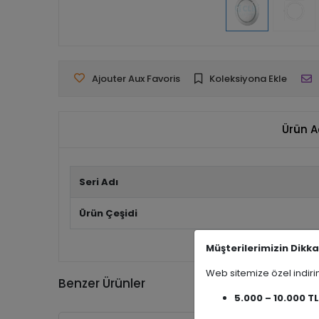
Ajouter Aux Favoris
Koleksiyona Ekle
Ürün A
Seri Adı
Ürün Çeşidi
Müşterilerimizin Dikka
Web sitemize özel indi
Benzer Ürünler
5.000 – 10.000 TL