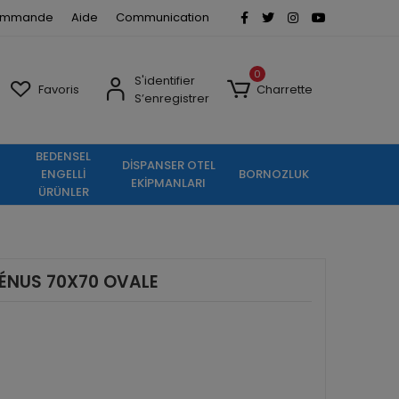
commande
Aide
Communication
0
S'identifier
Favoris
Charrette
S’enregistrer
BEDENSEL
DİSPANSER OTEL
ENGELLİ
BORNOZLUK
EKİPMANLARI
ÜRÜNLER
VÉNUS 70X70 OVALE