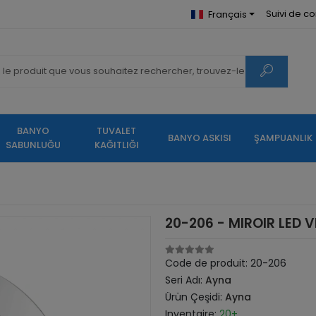
Suivi de 
Français
BANYO
TUVALET
BANYO ASKISI
ŞAMPUANLIK
SABUNLUĞU
KAĞITLIĞI
20-206 - MIROIR LED 
Code de produit:
20-206
Seri Adı:
Ayna
Ürün Çeşidi:
Ayna
Inventaire:
20+