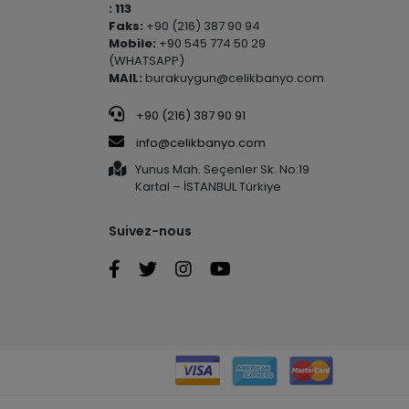
: 113
Faks:
+90 (216) 387 90 94
Mobile:
+90 545 774 50 29
(WHATSAPP)
MAIL:
burakuygun@celikbanyo.com
+90 (216) 387 90 91
info@celikbanyo.com
Yunus Mah. Seçenler Sk. No:19
Kartal – İSTANBUL Türkiye
Suivez-nous