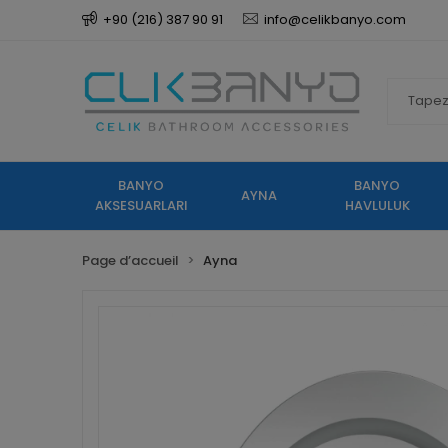
+90 (216) 387 90 91
info@celikbanyo.com
BANYO
BANYO
AYNA
AKSESUARLARI
HAVLULUK
Page d’accueil
Ayna