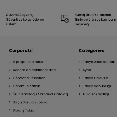
Güvenli Alışveriş
Geniş Ürün Yelpazesi
Güvenli ve kolay ödeme
Binlerce ürün ve kampan
sistemi
seçeneği
Corporatif
Catégories
À propos de nous
Banyo Aksesuarları
Accord de confidentialité
Ayna
Contrat d'utilisation
Banyo Havluluk
Communication
Banyo Sabunluğu
Ürün Kataloğu / Product Catalog
Tuvalet Kağıtlığı
Sıkça Sorulan Sorular
Sipariş Takip