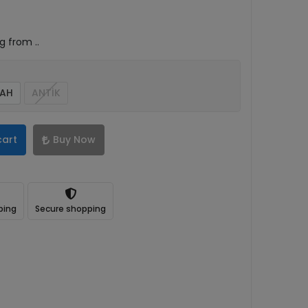
g from ..
YAH
ANTİK
cart
Buy Now
ping
Secure shopping