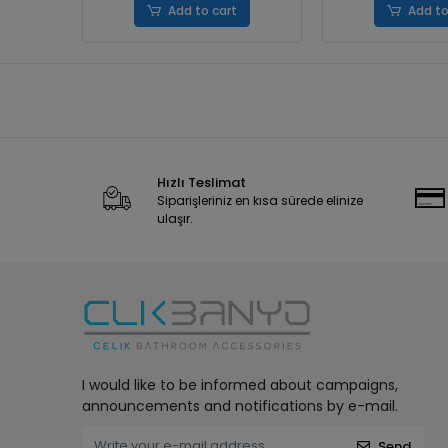
Add to cart
Add to
Hızlı Teslimat
Siparişleriniz en kısa sürede elinize
ulaşır.
I would like to be informed about campaigns,
announcements and notifications by e-mail.
Send