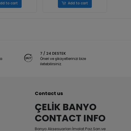
dd to cart
Add to cart
7 / 24 DESTEK
ya
Öneri ve şikayetlerinizi bize
iletebilirsiniz.
Contact us
ÇELİK BANYO
CONTACT INFO
Banyo Aksesuarları İmalat Paz.San.ve