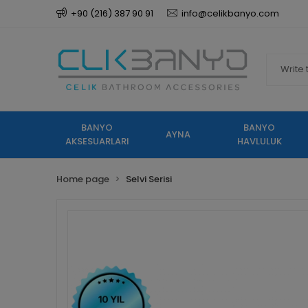
+90 (216) 387 90 91
info@celikbanyo.com
BANYO
BANYO
AYNA
AKSESUARLARI
HAVLULUK
Home page
Selvi Serisi