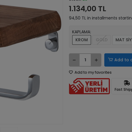
1.134,00 TL
94,50 TL in installments startin
KAPLAMA:
KROM
GOLD
MAT Sİ
Add to 
Add to my favorites
Fast Ship