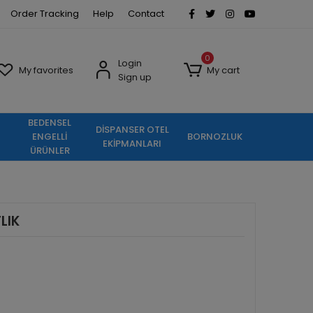
Order Tracking
Help
Contact
0
Login
My favorites
My cart
Sign up
BEDENSEL
DİSPANSER OTEL
ENGELLİ
BORNOZLUK
EKİPMANLARI
ÜRÜNLER
LIK