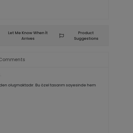
Let Me Know When İt
Product
Arrives
Suggestions
Comments
.
nden oluşmaktadır. Bu özel tasarım sayesinde hem