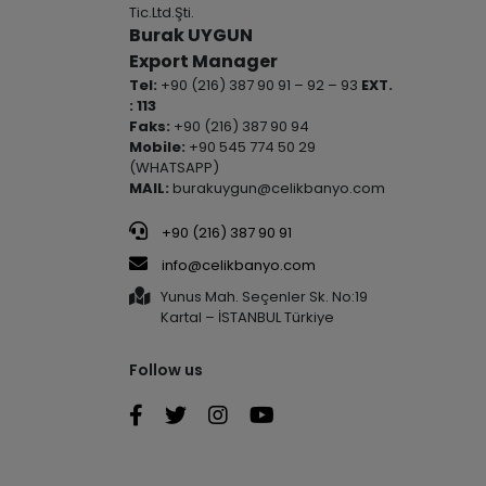
Tic.Ltd.Şti.
Burak UYGUN
Export Manager
Tel:
+90 (216) 387 90 91 – 92 – 93
EXT.
: 113
Faks:
+90 (216) 387 90 94
Mobile:
+90 545 774 50 29
(WHATSAPP)
MAIL:
burakuygun@celikbanyo.com
+90 (216) 387 90 91
info@celikbanyo.com
Yunus Mah. Seçenler Sk. No:19
Kartal – İSTANBUL Türkiye
Follow us