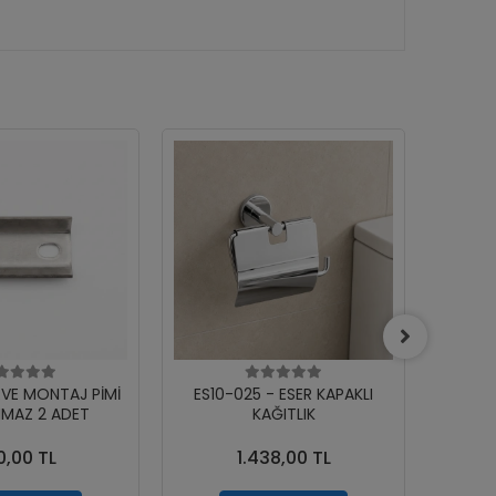
RVE MONTAJ PİMİ
ES10-025 - ESER KAPAKLI
ES10
MAZ 2 ADET
KAĞITLIK
0,00 TL
1.438,00 TL