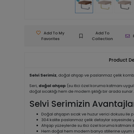
Add To My
Add To
Favorites
Collection
Product De
Selvi Serimiz
, doğal ahşap ve paslanmaz çelik kombin
Seri,
doğal ahşap
(su itici özel koruma katmanı uygu
doğal sıcaklığı hem de modern şıklığı bir arada sunar.
Selvi Serimizin Avantajlar
Doğal ahşapın sıcak ve huzur verici dokusu ile 
304 kalite paslanmaz çelik detaylar sayesinde 
Ahşap yüzeylerde su itici özel koruma katmanı il
Hem doğal hem modern banyo stillerine uyum s