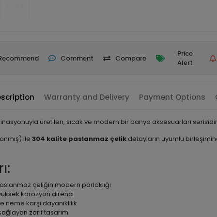
Price
Recommend
Comment
Compare
Alert
scription
Warranty and Delivery
Payment Options
asyonuyla üretilen, sıcak ve modern bir banyo aksesuarları serisidir
lanmış) ile
304 kalite paslanmaz çelik
detayların uyumlu birleşimi
ı:
paslanmaz çeliğin modern parlaklığı
yüksek korozyon direnci
e neme karşı dayanıklılık
ağlayan zarif tasarım