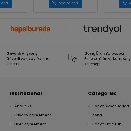
 cart
Add to cart
A
Güvenli Alışveriş
Geniş Ürün Yelpazesi
Güvenli ve kolay ödeme
Binlerce ürün ve kampan
sistemi
seçeneği
Institutional
Categories
About Us
Banyo Aksesuarları
Privacy Agreement
Ayna
User Agreement
Banyo Havluluk