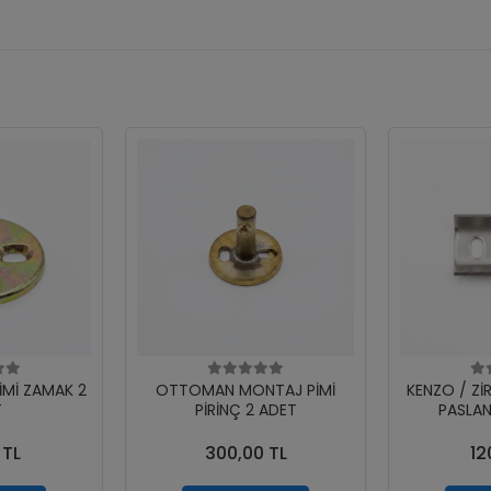
İMİ ZAMAK 2
OTTOMAN MONTAJ PİMİ
KENZO / Zİ
T
PİRİNÇ 2 ADET
PASLAN
 TL
300,00 TL
12