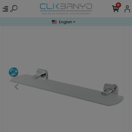
0
English