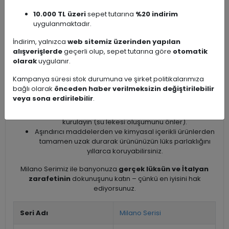
Çamaşır suyu ve klor bazlı temizleyiciler
10.000 TL üzeri
sepet tutarına
%20 indirim
Güçlü asitli veya alkali karakterli aşındırıcı deterjanlar
uygulanmaktadır.
Aşındırıcı toz/krem temizleyiciler
Tel fırça, sert sünger veya mekanik aşındırıcı
İndirim, yalnızca
web sitemiz üzerinden yapılan
malzemeler
alışverişlerde
geçerli olup, sepet tutarına göre
otomatik
olarak
uygulanır.
Önerilen bakım ve temizlik
:
Kampanya süresi stok durumuna ve şirket politikalarımıza
Günlük temizlik için ılık su + nötr pH’lı (hafif) sıvı sabun
bağlı olarak
önceden haber verilmeksizin değiştirilebilir
veya paslanmaz çelik / krom yüzeyler için özel formüle
veya sona erdirilebilir
.
edilmiş premium temizleyiciler kullanın.
Temizlik sonrası yumuşak mikrofiber bez ile mutlaka
kurulayın (su lekesi oluşumunu önler).
Aşındırıcı maddelerden ve kimyasal içerikli ürünlerden
tamamen uzak durarak ürününüzün lüks parlaklığını
yıllarca koruyabilirsiniz.
Milano Serimiz ile banyonuza
gerçek lüksün ve İtalyan
zarafetinin
dokunuşunu katın – çünkü en iyisini hak
ediyorsunuz.
Seri Adı
Milano Serisi