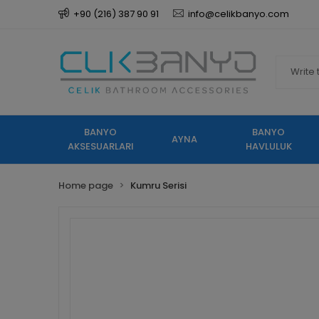
+90 (216) 387 90 91
info@celikbanyo.com
BANYO
BANYO
AYNA
AKSESUARLARI
HAVLULUK
Home page
Kumru Serisi