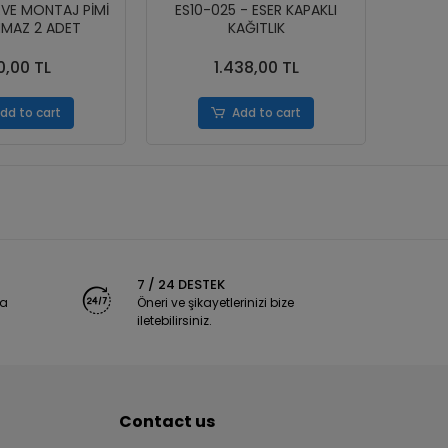
RVE MONTAJ PİMİ
ES10-025 - ESER KAPAKLI
ES10
MAZ 2 ADET
KAĞITLIK
0,00 TL
1.438,00 TL
dd to cart
Add to cart
7 / 24 DESTEK
ya
Öneri ve şikayetlerinizi bize
iletebilirsiniz.
Contact us