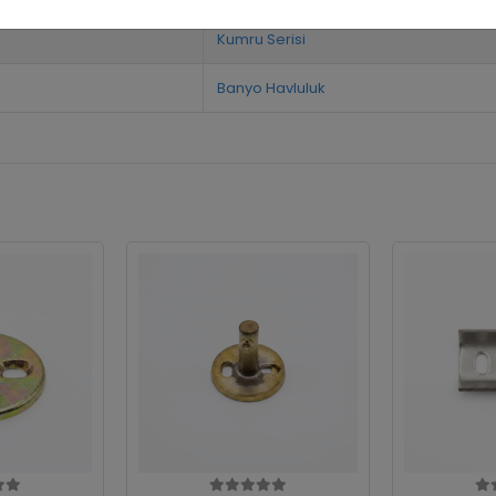
Kumru Serisi
Banyo Havluluk