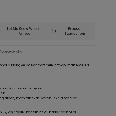
Let Me Know When İt
Product
Arrives
Suggestions
Comments
iyondur. Pirinç ve paslanmaz çelik alt yapı malzemeleri
sarımlarına zarif bir uyum
rur
ağlarken, krom tabakası sertlik, leke direnci ve
uk, diş fırçalık, kağıtlık, havlu barları ve klozet