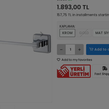
1.893,00 TL
157,75 TL in installments starti
KAPLAMA:
KROM
GOLD
MAT Sİ
Add to 
Add to my favorites
Fast Ship