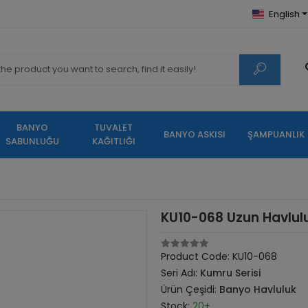
English
BANYO
TUVALET
BANYO ASKISI
ŞAMPUANLIK
SABUNLUĞU
KAĞITLIĞI
KU10-068 Uzun Havlu
Product Code:
KU10-068
Seri Adı:
Kumru Serisi
Ürün Çeşidi:
Banyo Havluluk
Stock:
20+