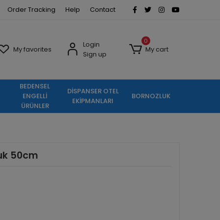
Order Tracking
Help
Contact
0
Login
My favorites
My cart
Sign up
BEDENSEL
DİSPANSER OTEL
ENGELLİ
BORNOZLUK
EKİPMANLARI
ÜRÜNLER
luk 50cm