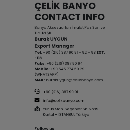
ÇELİK BANYO
CONTACT INFO
Banyo Aksesuarları İmalat Paz.San.ve
Tic.Ltd.Şti.
Burak UYGUN
Export Manager
Tel:
+90 (216) 387 90 91 – 92 – 93
EXT.
: 113
Faks:
+90 (216) 387 90 94
Mobile:
+90 545 774 50 29
(WHATSAPP)
MAIL:
burakuygun@celikbanyo.com
+90 (216) 387 90 91
info@celikbanyo.com
Yunus Mah. Seçenler Sk. No:19
Kartal – İSTANBUL Türkiye
Follow us