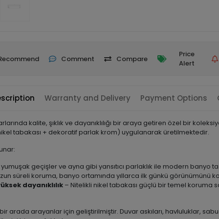
Price
Recommend
Comment
Compare
Alert
scription
Warranty and Delivery
Payment Options
arında kalite, şıklık ve dayanıklılığı bir araya getiren özel bir koleks
ikel tabakası + dekoratif parlak krom) uygulanarak üretilmektedir.
sunar:
, yumuşak geçişler ve ayna gibi yansıtıcı parlaklık ile modern banyo ta
zun süreli koruma, banyo ortamında yıllarca ilk günkü görünümünü ko
üksek dayanıklılık
– Nitelikli nikel tabakası güçlü bir temel koruma s
bir arada arayanlar için geliştirilmiştir. Duvar askıları, havluluklar, sabunl