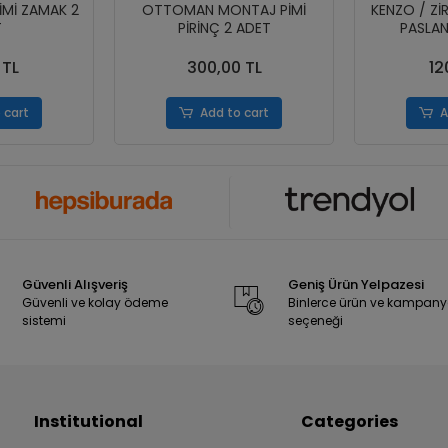
İMİ ZAMAK 2
OTTOMAN MONTAJ PİMİ
KENZO / Zİ
T
PİRİNÇ 2 ADET
PASLAN
 TL
300,00 TL
12
 cart
Add to cart
A
Güvenli Alışveriş
Geniş Ürün Yelpazesi
Güvenli ve kolay ödeme
Binlerce ürün ve kampan
sistemi
seçeneği
Institutional
Categories