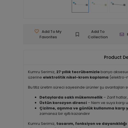
Add To My
Add To
Favorites
Collection
Product De
Kumru Serimiz,
27 yıllık tecrübemizle
banyo aksesuarl
üzerine
elektrolitik nikel-krom kaplama
(elektro-n
Bu titiz üretim süreci sayesinde ürünler şu avantajları 
Detaylarda saklı mükemmellik
– Zarif hatlar
Üstün korozyon direnci
– Nem ve suya karşı u
Çizilme, aşınma ve günlük kullanıma karşı y
zamansız bir ışıltı kazandırır
Kumru Serimiz,
tasarım, fonksiyon ve dayanıklılığı