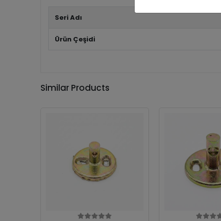
Seri Adı
Ürün Çeşidi
Similar Products