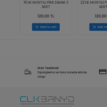
16'LIK MONTAJ PİMİ ZAMAK 2
22'LİK MONTAJ P
ADET
ADE
120,00 TL
120,00
Add to cart
Add to
Hızlı Teslimat
Siparişleriniz en kısa sürede elinize
ulaşır.