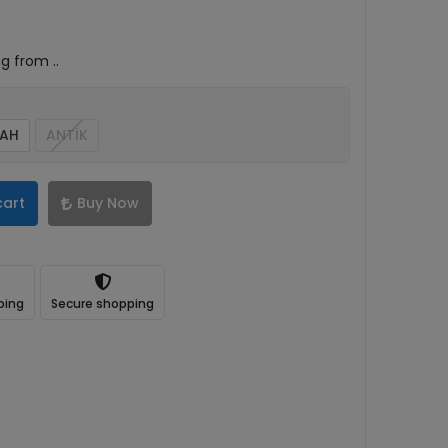
ng from ..
YAH
ANTİK
cart
Buy Now
ping
Secure shopping