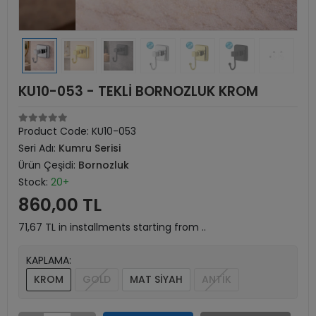
KU10-053 - TEKLİ BORNOZLUK KROM
Product Code:
KU10-053
Seri Adı:
Kumru Serisi
Ürün Çeşidi:
Bornozluk
Stock:
20+
860,00 TL
71,67 TL in installments starting from ..
KAPLAMA:
KROM
GOLD
MAT SİYAH
ANTİK