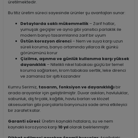
üretilmektedir.
Bu titiz üretim süreci sayesinde ürünler şu avantajları sunar:
Detaylarda saklı mükemmellik
– Zarif hatlar,
yumuşak geçişler ve ayna gibi yansıtıcı parlaklık ile
modern banyo tasarımlarına zarif bir uyum
Üstün korozyon direnci
– Nem ve suya karşı uzun
süreli koruma, banyo ortamında yıllarca ilk günkü
görünümünü korur
Çizilme, aşınma ve günlük kullanıma karşı yüksek
dayanıklılık
– Nitelikli nikel tabakası güçlü bir temel
koruma sağlarken, krom tabakası sertlik, leke direnci
ve zamansız bir ışıltı kazandırır
Kumru Serimiz,
tasarım, fonksiyon ve dayanıklılığı
bir
arada arayanlar için geliştirilmiştir. Duvar askıları, havluluklar,
sabunluk, diş fırçalık, kağıtlık, havlu barları ve klozet
aksesuarları gibi parçalarla banyonuza sade ama etkileyici
bir zarafet katar.
Garanti süresi
: Üretim kaynaklı hatalara, su ve nem
kaynaklı korozyona karşı
10 yıl
olarak belirlenmiştir.
Dikkat edilmesi gereken önemli hususlar
: Aşağıdaki