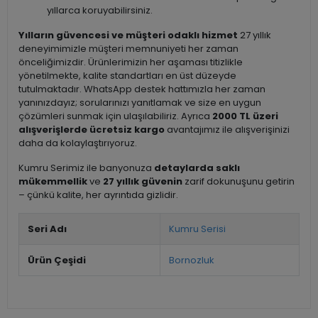
yıllarca koruyabilirsiniz.
Yılların güvencesi ve müşteri odaklı hizmet
27 yıllık
deneyimimizle müşteri memnuniyeti her zaman
önceliğimizdir. Ürünlerimizin her aşaması titizlikle
yönetilmekte, kalite standartları en üst düzeyde
tutulmaktadır. WhatsApp destek hattımızla her zaman
yanınızdayız; sorularınızı yanıtlamak ve size en uygun
çözümleri sunmak için ulaşılabiliriz. Ayrıca
2000 TL üzeri
alışverişlerde ücretsiz kargo
avantajımız ile alışverişinizi
daha da kolaylaştırıyoruz.
Kumru Serimiz ile banyonuza
detaylarda saklı
mükemmellik
ve
27 yıllık güvenin
zarif dokunuşunu getirin
– çünkü kalite, her ayrıntıda gizlidir.
Seri Adı
Kumru Serisi
Ürün Çeşidi
Bornozluk