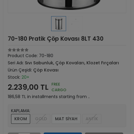
70-180 Pratik Çöp Kovası 8LT 430
Product Code:
70-180
Seri Adı:
Sıvı Sabunluk, Çöp Kovaları, Klozet Fırçaları
Ürün Çeşidi:
Çöp Kovası
Stock:
20+
FREE
2.239,00 TL
CARGO
186,58 TL in installments starting from ..
KAPLAMA:
KROM
GOLD
MAT SİYAH
ANTİK