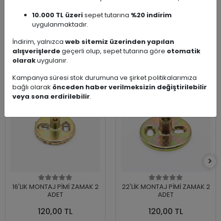
Çeşidi
10.000 TL üzeri
sepet tutarına
%20 indirim
uygulanmaktadır.
İndirim, yalnızca
web sitemiz üzerinden yapılan
alışverişlerde
geçerli olup, sepet tutarına göre
otomatik
Similar Products
olarak
uygulanır.
Kampanya süresi stok durumuna ve şirket politikalarımıza
bağlı olarak
önceden haber verilmeksizin değiştirilebilir
veya sona erdirilebilir
.
16'LIK MONTAJ PİMİ ZAMAK 2
22'LİK MONTAJ PİMİ ZAMAK 2
ADET
ADET
120,00 TL
120,00 TL