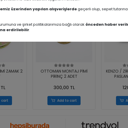
emiz üzerinden yapılan alışverişlerde
geçerli olup, sepet tutarın
rumuna ve şirket politikalarımıza bağlı olarak
önceden haber veril
na erdirilebilir
.
İMİ ZAMAK 2
OTTOMAN MONTAJ PİMİ
KENZO / Zİ
T
PİRİNÇ 2 ADET
PASLAN
 TL
300,00 TL
12
 cart
Add to cart
A