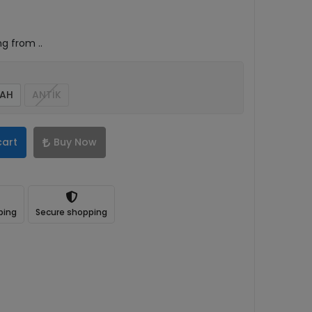
ng from ..
YAH
ANTİK
cart
Buy Now
ping
Secure shopping