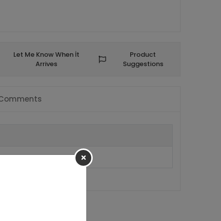
Let Me Know When İt
Product
Arrives
Suggestions
Comments