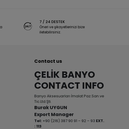
7 / 24 DESTEK
ya
Öneri ve şikayetlerinizi bize
iletebilirsiniz.
Contact us
ÇELİK BANYO
CONTACT INFO
Banyo Aksesuarları İmalat Paz.San.ve
Tic.Ltd.Şti.
Burak UYGUN
Export Manager
Tel:
+90 (216) 387 90 91 – 92 – 93
EXT.
: 113