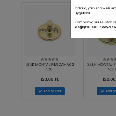
İndirim, yalnızca
web sit
uygulanır.
Kampanya süresi stok du
değiştirilebilir veya so
16'LIK MONTAJ PİMİ ZAMAK 2
22'LİK MONTAJ P
ADET
ADE
120,00 TL
120,00
Add to cart
Add to