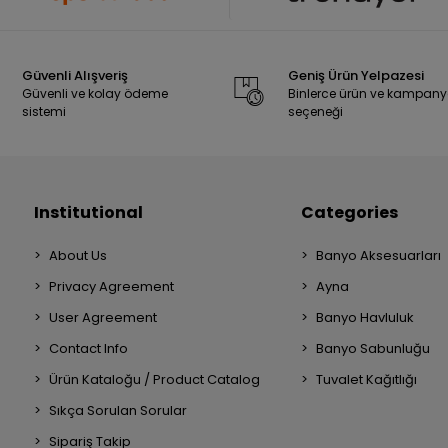
Güvenli Alışveriş
Geniş Ürün Yelpazesi
Güvenli ve kolay ödeme
Binlerce ürün ve kampan
sistemi
seçeneği
Institutional
Categories
About Us
Banyo Aksesuarları
Privacy Agreement
Ayna
User Agreement
Banyo Havluluk
Contact Info
Banyo Sabunluğu
Ürün Kataloğu / Product Catalog
Tuvalet Kağıtlığı
Sıkça Sorulan Sorular
Sipariş Takip