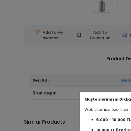
Add To My
Add To
Favorites
Collection
Product De
Seri Adı
Sıvı 
Ürün Çeşidi
Sıvı 
Müşterilerimizin Dikka
Web sitemize özel indi
5.000 – 10.000 TL
Similar Products
10.000 TL üzeri
se