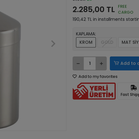
FREE
2.285,00 TL
CARGO
190,42 TL in installments starti
KAPLAMA:
KROM
GOLD
MAT Sİ
Add to 
Add to my favorites
Fast Ship