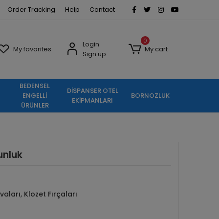
Order Tracking
Help
Contact
0
Login
My favorites
My cart
Sign up
BEDENSEL
DİSPANSER OTEL
ENGELLİ
BORNOZLUK
EKİPMANLARI
ÜRÜNLER
unluk
aları, Klozet Fırçaları