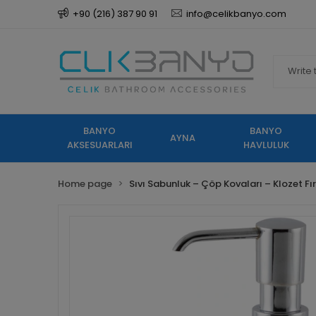
+90 (216) 387 90 91
info@celikbanyo.com
BANYO
BANYO
AYNA
AKSESUARLARI
HAVLULUK
Home page
Sıvı Sabunluk – Çöp Kovaları – Klozet Fı