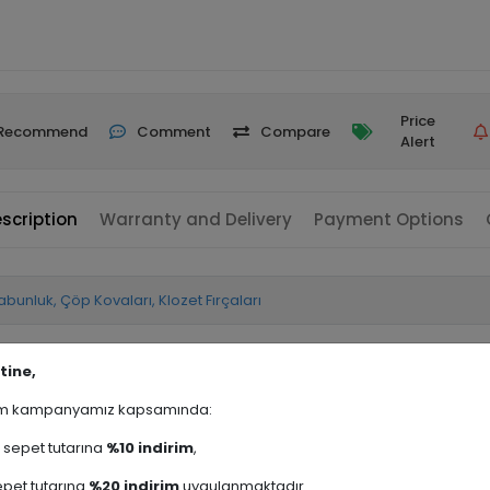
Price
Recommend
Comment
Compare
Alert
scription
Warranty and Delivery
Payment Options
Sabunluk, Çöp Kovaları, Klozet Fırçaları
Sabunluk
tine,
rim kampanyamız kapsamında:
sepet tutarına
%10 indirim
,
pet tutarına
%20 indirim
uygulanmaktadır.