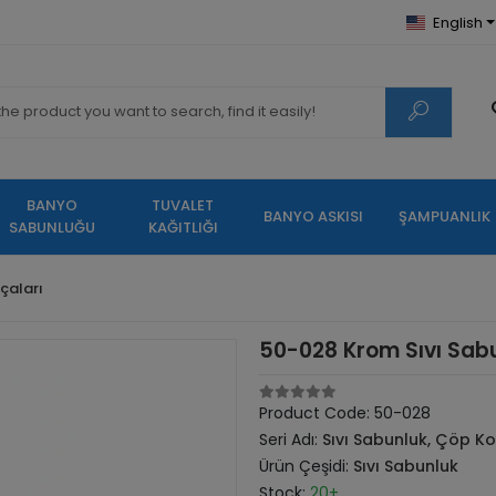
English
BANYO
TUVALET
BANYO ASKISI
ŞAMPUANLIK
SABUNLUĞU
KAĞITLIĞI
rçaları
50-028 Krom Sıvı Sab
Product Code:
50-028
Seri Adı:
Sıvı Sabunluk, Çöp Kov
Ürün Çeşidi:
Sıvı Sabunluk
Stock:
20+