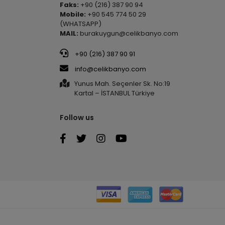
Faks:
+90 (216) 387 90 94
Mobile:
+90 545 774 50 29
(WHATSAPP)
MAIL:
burakuygun@celikbanyo.com
+90 (216) 387 90 91
info@celikbanyo.com
Yunus Mah. Seçenler Sk. No:19
Kartal – İSTANBUL Türkiye
Follow us