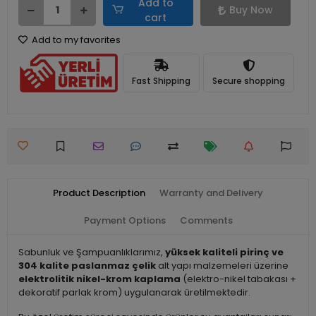
Add to
Buy Now
cart
Add to my favorites
Fast Shipping
Secure shopping
Product Description
Warranty and Delivery
Payment Options
Comments
Sabunluk ve Şampuanlıklarımız,
yüksek kaliteli pirinç ve
304 kalite paslanmaz çelik
alt yapı malzemeleri üzerine
elektrolitik nikel-krom kaplama
(elektro-nikel tabakası +
dekoratif parlak krom) uygulanarak üretilmektedir.