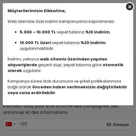
Güvenli Alışveriş
Müşterilerimizin Dikkatine,
Güvenli ve kolay ödeme sistemi
Geniş Ürün Yelpazesi
Web sitemize özel indirim kampanyamız kapsamında:
Binlerce ürün ve kampanya seçeneği
5.000 – 10.000 TL
sepet tutarına
%10 indirim
,
7 / 24 DESTEK
Öneri ve şikayetlerinizi bize iletebilirsiniz.
10.000 TL üzeri
sepet tutarına
%20 indirim
uygulanmaktadır.
İndirim, yalnızca
web sitemiz üzerinden yapılan
alışverişlerde
geçerli olup, sepet tutarına göre
otomatik
Je souhaite être informé des campagnes, des annonces et
olarak
uygulanır.
des informations par e-mail.
Kampanya süresi stok durumuna ve şirket politikalarımıza
bağlı olarak
önceden haber verilmeksizin değiştirilebilir
Envoyer
veya sona erdirilebilir
.
Inscrivez-vous pour être informé des campagnes, des
annonces et des informations.
Envoyer