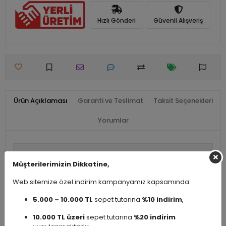
Hızlı Gönderi
Güvenli Alışveriş
Ürün Açıklaması
Garanti ve Teslimat
Taksit Seçenekleri
Yorumlar
Seri Adı
Bedensel Engelli Ürünleri
Müşterilerimizin Dikkatine,
Ürün Çeşidi
Bedensel Engelli Ürünleri
Web sitemize özel indirim kampanyamız kapsamında:
5.000 – 10.000 TL
sepet tutarına
%10 indirim
,
10.000 TL üzeri
sepet tutarına
%20 indirim