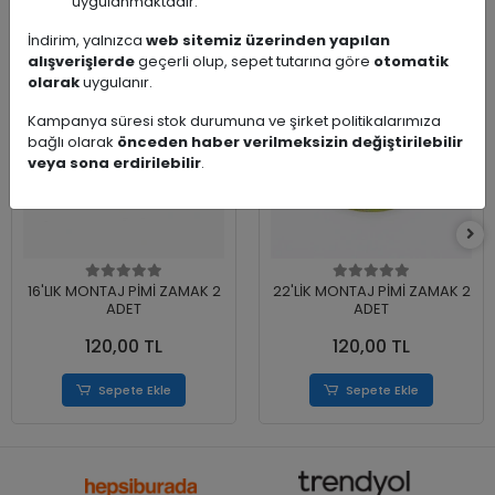
Benzer Ürünler
uygulanmaktadır.
İndirim, yalnızca
web sitemiz üzerinden yapılan
alışverişlerde
geçerli olup, sepet tutarına göre
otomatik
olarak
uygulanır.
Kampanya süresi stok durumuna ve şirket politikalarımıza
bağlı olarak
önceden haber verilmeksizin değiştirilebilir
veya sona erdirilebilir
.
16'LIK MONTAJ PİMİ ZAMAK 2
22'LİK MONTAJ PİMİ ZAMAK 2
ADET
ADET
120,00 TL
120,00 TL
Sepete Ekle
Sepete Ekle