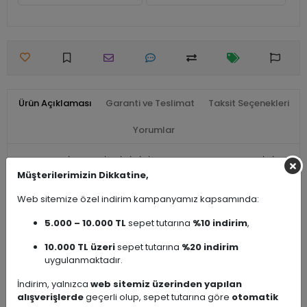
Ürün Açıklaması
Garanti ve Teslimat
Taksit Seçenekleri
Yorumlar
KENZO VE ZİRVE SERİLERİMİZ İÇİN 2 ADET YEDEK MONTAJ PİMİ.
Müşterilerimizin Dikkatine,
Web sitemize özel indirim kampanyamız kapsamında:
Benzer Ürünler
5.000 – 10.000 TL
sepet tutarına
%10 indirim
,
10.000 TL üzeri
sepet tutarına
%20 indirim
uygulanmaktadır.
İndirim, yalnızca
web sitemiz üzerinden yapılan
alışverişlerde
geçerli olup, sepet tutarına göre
otomatik