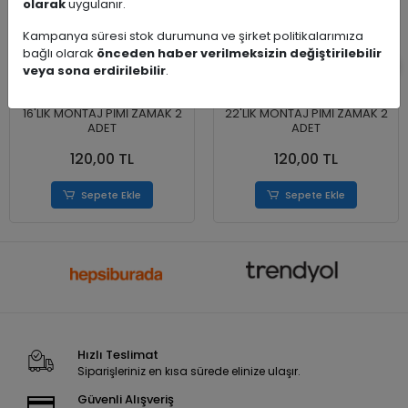
olarak
uygulanır.
Kampanya süresi stok durumuna ve şirket politikalarımıza
bağlı olarak
önceden haber verilmeksizin değiştirilebilir
veya sona erdirilebilir
.
16'LIK MONTAJ PİMİ ZAMAK 2
22'LİK MONTAJ PİMİ ZAMAK 2
ADET
ADET
120,00 TL
120,00 TL
Sepete Ekle
Sepete Ekle
Hızlı Teslimat
Siparişleriniz en kısa sürede elinize ulaşır.
Güvenli Alışveriş