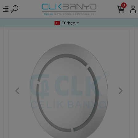
0
Türkçe