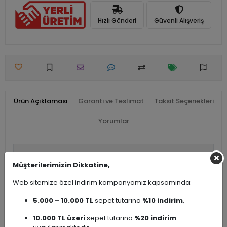
Hızlı Gönderi
Güvenli Alışveriş
Ürün Açıklaması
Garanti ve Teslimat
Taksit Seçenekleri
Yorumlar
Seri Adı
Ayna
Müşterilerimizin Dikkatine,
Ürün Çeşidi
Ayna
Web sitemize özel indirim kampanyamız kapsamında:
5.000 – 10.000 TL
sepet tutarına
%10 indirim
,
10.000 TL üzeri
sepet tutarına
%20 indirim