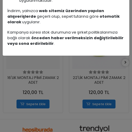
Benzer Ürünler
uygulanmaktadır.
İndirim, yalnızca
web sitemiz üzerinden yapılan
alışverişlerde
geçerli olup, sepet tutarına göre
otomatik
olarak
uygulanır.
Kampanya süresi stok durumuna ve şirket politikalarımıza
bağlı olarak
önceden haber verilmeksizin değiştirilebilir
veya sona erdirilebilir
.
16'LIK MONTAJ PİMİ ZAMAK 2
22'LİK MONTAJ PİMİ ZAMAK 2
ADET
ADET
120,00 TL
120,00 TL
Sepete Ekle
Sepete Ekle