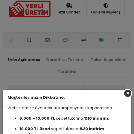
Hızlı Gönderi
Güvenli Alışveriş
Ürün Açıklaması
Garanti ve Teslimat
Taksit Seçenekleri
Yorumlar
Seri Adı
Ayna
Müşterilerimizin Dikkatine,
Ürün Çeşidi
Ayna
Web sitemize özel indirim kampanyamız kapsamında:
5.000 – 10.000 TL
sepet tutarına
%10 indirim
,
10.000 TL üzeri
sepet tutarına
%20 indirim